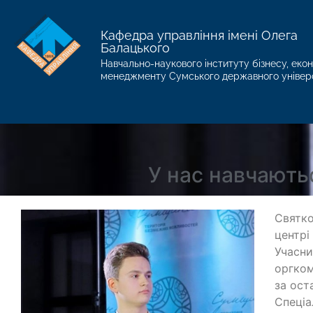
Кафедра управління імені Олега
Балацького
Навчально-наукового інституту бізнесу, екон
менеджменту Сумського державного універ
У нас навчають
Святко
центрі
Учасни
оргком
за ост
Cпеціа