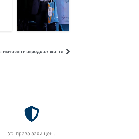
матики освіти впродовж життя
Усi права захищенi.