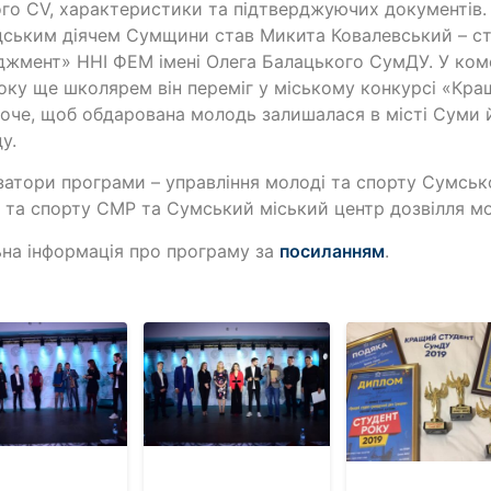
го CV, характеристики та підтверджуючих документів
ським діячем Сумщини став Микита Ковалевський – сту
жмент» ННІ ФЕМ імені Олега Балацького СумДУ. У ком
оку ще школярем він переміг у міському конкурсі «Кращ
оче, щоб обдарована молодь залишалася в місті Суми 
у.
затори програми – управління молоді та спорту Сумсько
 та спорту СМР та Сумський міський центр дозвілля мо
на інформація про програму за
посиланням
.