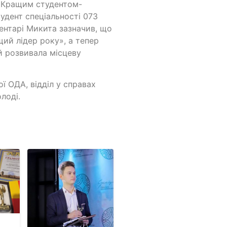
. Кращим студентом-
дент спеціальності 073
ентарі Микита зазначив, що
ий лідер року», а тепер
й розвивала місцеву
ї ОДА, відділ у справах
лоді.