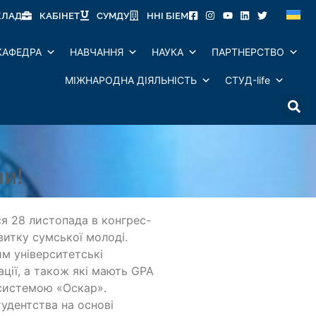
КЛАД
КАБІНЕТ
СУМДУ
ННІ БІЕМ
КАФЕДРА
НАВЧАННЯ
НАУКА
ПАРТНЕРСТВО
МІЖНАРОДНА ДІЯЛЬНІСТЬ
СТУД-life
и!
я 28 листопада в конгрес-
витку сумської молоді.
им університетські
ації, а також які мають GPA
 системою «Оскар».
удентства на основі