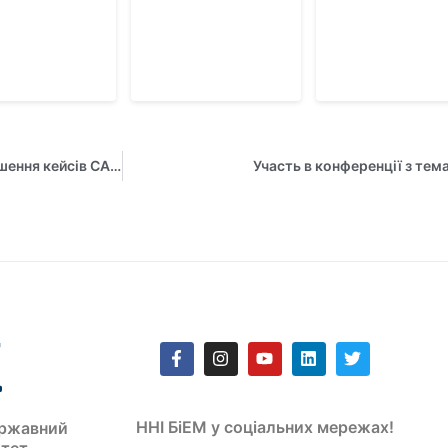
Команда викладачів та студентів здобула перемогу у вирішення кейсів CASERS!
Участь в конференції з те
ННІ БіЕМ у соціальних мережах!
ржавний
итет