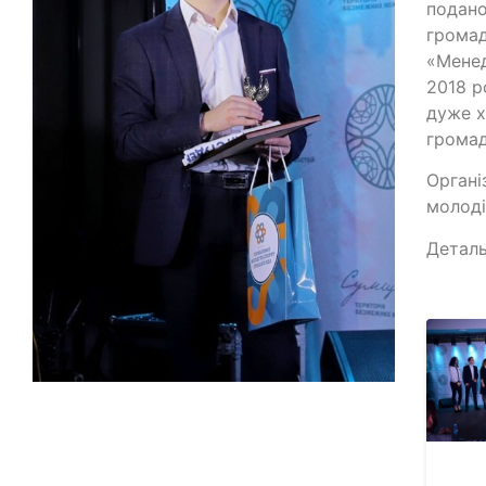
подано
громад
«Менед
2018 р
дуже х
громад
Органі
молоді
Деталь