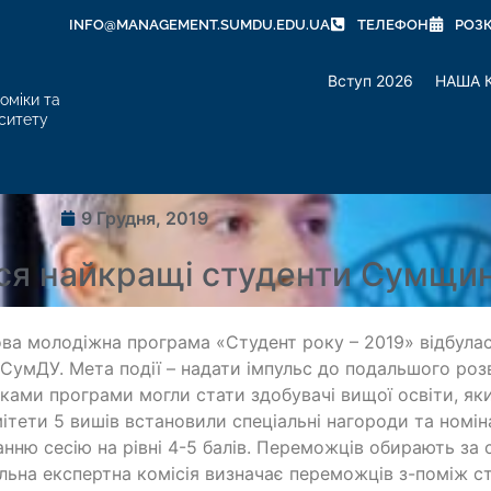
INFO@MANAGEMENT.SUMDU.EDU.UA
ТЕЛЕФОН
РОЗ
Вступ 2026
НАША 
оміки та
ситету
9 Грудня, 2019
ся найкращі студенти Сумщин
ва молодіжна програма «Студент року – 2019» відбулас
 СумДУ. Мета події – надати імпульс до подальшого роз
ками програми могли стати здобувачі вищої освіти, як
ітети 5 вишів встановили спеціальні нагороди та номін
анню сесію на рівні 4-5 балів. Переможців обирають за
льна експертна комісія визначає переможців з-поміж ст