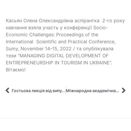
Касьян Олена Олександрівна аспiрантка 2-го року
навчання взяла участь у конференції Socio-
Economic Challenges: Proceedings of the
International Scientific and Practical Conference,
Sumy, November 14–15, 2022 / та опублікувала
тези “MANAGING DIGITAL DEVELOPMENT OF
ENTREPRENEURSHIP IN TOURISM IN UKRAINE”.
Вітаємо!
Гостьова лекція від випускника кафедри управління
Міжнародна академічна мобільність аспірантки кафедри за програмою Еразмус+