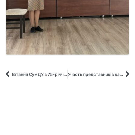
Вітання СумДУ з 75-річчям від Аліни Познанської
Участь представників кафедри управління у Tech Summer for Teachers Bootcamp – 2023