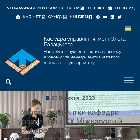
INFO@MANAGEMENT.SUMDU.EDU.UA
ТЕЛЕФОН
РОЗКЛАД
КАБІНЕТ
СУМДУ
ННІ БІЕМ
Кафедра управління імені Олега
Балацького
Навчально-наукового інституту бізнесу,
економіки та менеджменту Сумського
державного університету
23 Вересня, 2023
Участь аспірантки кафедри
управління в ХХ Міжнародній
конференції «Multidisciplinary
Aspects of Production Engineering