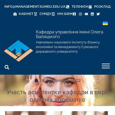
INFO@MANAGEMENT.SUMDU.EDU.UA
ТЕЛЕФОН
РОЗКЛАД
КАБІНЕТ
СУМДУ
ННІ БІЕМ
Кафедра управління імені Олега
Балацького
Навчально-наукового інституту бізнесу,
економіки та менеджменту Сумського
державного університету
24 Листопада, 2022
Участь асистентки кафедри в серії
освітніх воркшопів