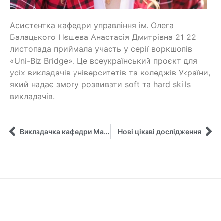
Асистентка кафедри управління ім. Олега
Балацького Нєшева Анастасія Дмитрівна 21-22
листопада приймала участь у серії воркшопів
«Uni-Biz Bridge». Це всеукраїнський проєкт для
усіх викладачів університетів та коледжів України,
який надає змогу розвивати soft та hard skills
викладачів.
Викладачка кафедри Майбороди Т.М. – учасниця тренінгу від Європейської дипломатичної академії
Нові цікаві дослідження