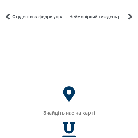
Студенти кафедри управління та проєкт #ВіртуальноРазом
Неймовірний тиждень разом із практиками менеджменту!
Знайдіть нас на карті