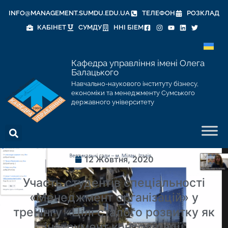
INFO@MANAGEMENT.SUMDU.EDU.UA
ТЕЛЕФОН
РОЗКЛАД
КАБІНЕТ
СУМДУ
ННІ БІЕМ
Кафедра управління імені Олега
Балацького
Навчально-наукового інституту бізнесу,
економіки та менеджменту Сумського
державного університету
12 Жовтня, 2020
Участь студентів спеціальності
«Менеджмент організацій» у
тренінгу «Цілі сталого розвитку як
інструмент консолідації