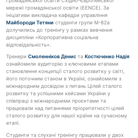
Громадянської освіти Східно-Європейської
мережі громадянської освіти (EENCE). За
ініціативи викладача кафедри управління
Майбороди Тетяни
студенти групи М-82а
долучились до тренінгу у рамках вивчення
дисципліни «Корпоративна соціальна
відповідальність».
Тренери
Смоленніков Денис
та
Костюченко Надія
ознайомили аудиторію з ключовими етапами
становлення концепції сталого розвитку у світі,
його поточним станом в Україні, ознайомили з
міжнародним досвідом з питань Цілей сталого
розвитку та успішними кейсами України у
співпраці з міжнародними проєктами та
працювали над питаннями пріоритетності цілей
сталого розвитку для нашої країни на сучасному
етапі.
Студенти та слухачі тренінгу працювали у двох