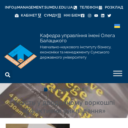
INFO@MANAGEMENT.SUMDU.EDU.UA
ТЕЛЕФОН
РОЗКЛАД
КАБІНЕТ
СУМДУ
ННІ БІЕМ
Кафедра управління імені Олега
Балацького
Навчально-наукового інституту бізнесу,
економіки та менеджменту Сумського
державного університету
15 Грудня, 2018
Участь у дводенному воркошпі
«Ефективне Викладання»