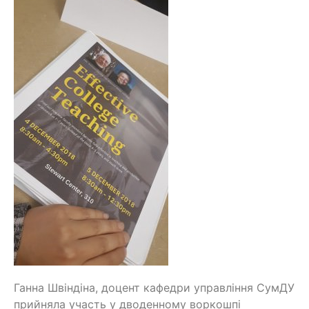
Ганна Швіндіна, доцент кафедри управління СумДУ
прийняла участь у дводенному воркошпі