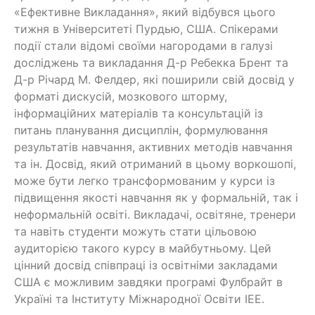
«Ефективне Викладання», який відбувся цього
тижня в Університеті Пурдью, США. Спікерами
події стали відомі своїми нагородами в галузі
досліджень та викладання Д-р Ребекка Брент та
Д-р Річард М. Фелдер, які поширили свій досвід у
форматі дискусій, мозкового шторму,
інформаційних матеріалів та консультацій із
питань планування дисциплін, формулювання
результатів навчання, активних методів навчання
та ін. Досвід, який отриманий в цьому воркошопі,
може бути легко трансформованим у курси із
підвищення якості навчання як у формальній, так і
неформальній освіті. Викладачі, освітяне, тренери
та навіть студенти можуть стати цільовою
аудиторією такого курсу в майбутньому. Цей
цінний досвід співпраці із освітніми закладами
США є можливим завдяки програмі Фулбрайт в
Україні та Інституту Міжнародної Освіти IEE.