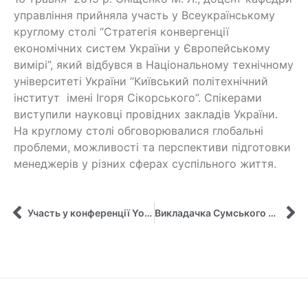
управління прийняла участь у Всеукраїнському
круглому столі “Стратегія конвергенції
економічних систем України у Європейському
вимірі”, який відбувся в Національному технічному
університеті України “Київський політехнічний
інститут імені Ігоря Сікорського”. Спікерами
виступили науковці провідних закладів України.
На круглому столі обговорювалися глобальні
проблеми, можливості та перспективи підготовки
менеджерів у різних сферах суспільного життя.
Участь у конференції Young Scientist Conference 2.0 «Економічне майбутнє України»
Викладачка Сумського державного університету прийняла участь у семінарі з лідерства в Університеті Бінгем, Нігерія