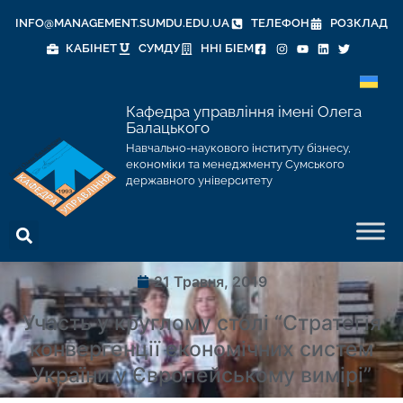
INFO@MANAGEMENT.SUMDU.EDU.UA
ТЕЛЕФОН
РОЗКЛАД
КАБІНЕТ
СУМДУ
ННІ БІЕМ
Кафедра управління імені Олега
Балацького
Навчально-наукового інституту бізнесу,
економіки та менеджменту Сумського
державного університету
21 Травня, 2019
Участь у круглому столі “Стратегія
конвергенції економічних систем
України у Європейському вимірі”