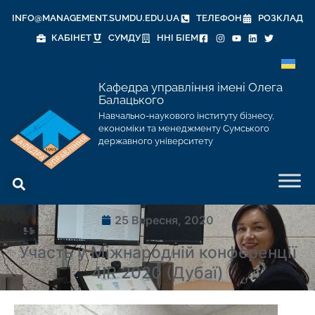
INFO@MANAGEMENT.SUMDU.EDU.UA
ТЕЛЕФОН
РОЗКЛАД
КАБІНЕТ
СУМДУ
ННІ БІЕМ
Кафедра управління імені Олега
Балацького
Навчально-наукового інституту бізнесу,
економіки та менеджменту Сумського
державного університету
25 Вересня, 2020
Участь у Міжнародній конференції
4IR 2020 (Дубаї)