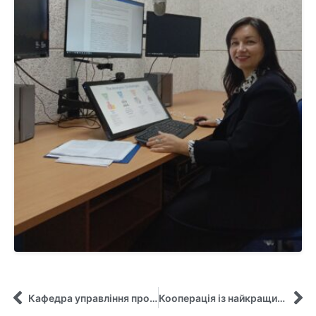
Кафедра управління продовжує залучати фахівців-практиків на онлайн-лекції!
Кооперація із найкращими Бізнес-Школами продовжується!