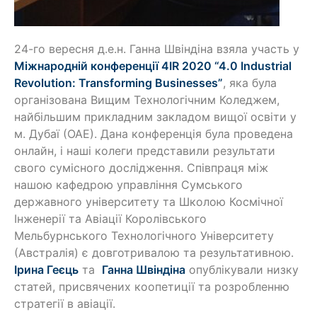
24-го вересня д.е.н. Ганна Швіндіна взяла участь у
Міжнародній конференції 4IR 2020 “4.0 Industrial
Revolution: Transforming Businesses”
, яка була
організована Вищим Технологічним Коледжем,
найбільшим прикладним закладом вищої освіти у
м. Дубаї (ОАЕ). Дана конференція була проведена
онлайн, і наші колеги представили результати
свого сумісного дослідження. Співпраця між
нашою кафедрою управління Сумського
державного університету та Школою Космічної
Інженерії та Авіації Королівського
Мельбурнського Технологічного Університету
(Австралія) є довготривалою та результативною.
Ірина Геєць
та
Ганна Швіндіна
опублікували низку
статей, присвячених коопетиції та розробленню
стратегії в авіації.