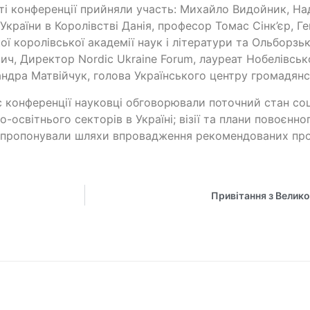
ті конференції прийняли участь: Михайло Видойник, Н
України в Королівстві Данія, професор Томас Сінк’єр, 
ої королівської академії наук і літератури та Ольборзьк
ич, Директор Nordic Ukraine Forum, лауреат Нобелівськ
ндра Матвійчук, голова Українського центру громадянс
с конференції науковці обговорювали поточний стан со
о-освітнього секторів в Україні; візії та плани повоєнно
пропонували шляхи впровадження рекомендованих про
Привітання з Велик