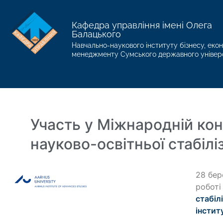
Кафедра управління імені Олега
Балацького
Навчально-наукового інституту бізнесу, екон
менеджменту Сумського державного універ
Участь у Міжнародній кон
науково-освітньої стабіліз
28 бер
робот
стабілі
інстит