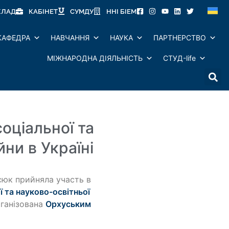
КЛАД
КАБІНЕТ
СУМДУ
ННІ БІЕМ
КАФЕДРА
НАВЧАННЯ
НАУКА
ПАРТНЕРСТВО
МІЖНАРОДНА ДІЯЛЬНІСТЬ
СТУД-life
оціальної та
йни в Україні
сюк прийняла участь в
 та науково-освітньої
рганізована
Орхуським