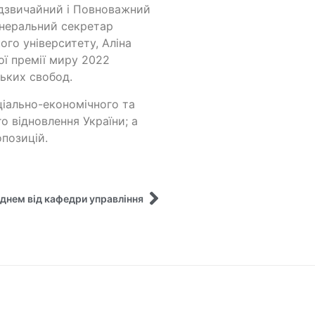
адзвичайний і Повноважний
Генеральний секретар
ого університету, Аліна
ої премії миру 2022
ьких свобод.
ціально-економічного та
го відновлення України; а
позицій.
однем від кафедри управління