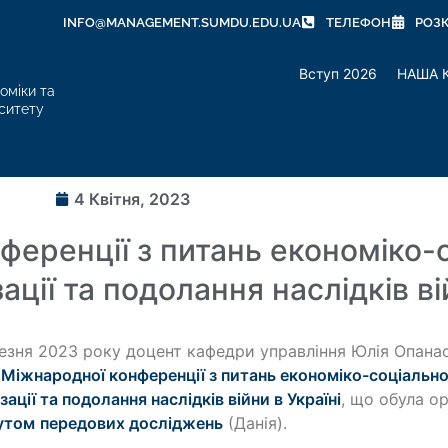
INFO@MANAGEMENT.SUMDU.EDU.UA
ТЕЛЕФОН
РОЗ
Вступ 2026
НАША 
оміки та
ситету
4 Квітня, 2023
ференції з питань економіко-с
ації та подолання наслідків ві
езня 2023 року доцент кафедри управління Юлія Опана
і
Міжнародної конференції з питань економіко-соціальної
зації та подолання наслідків війни в Україні
, що обула о
утом
передових досліджень
(Данія).