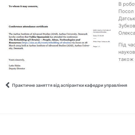
В робо
Посол 
Датськ
Зубков
Олекса
Під ча
науков
також 
Практичне заняття від аспірантки кафедри управління