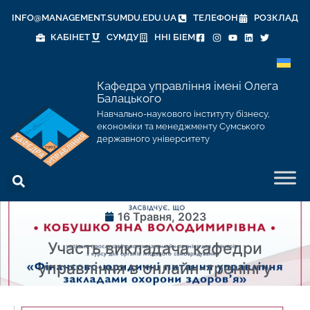
INFO@MANAGEMENT.SUMDU.EDU.UA
ТЕЛЕФОН
РОЗКЛАД
КАБІНЕТ
СУМДУ
ННІ БІЕМ
Кафедра управління імені Олега
Балацького
Навчально-наукового інституту бізнесу,
економіки та менеджменту Сумського
державного університету
16 Травня, 2023
Участь викладача кафедри
управління в онлайн-тренінгу