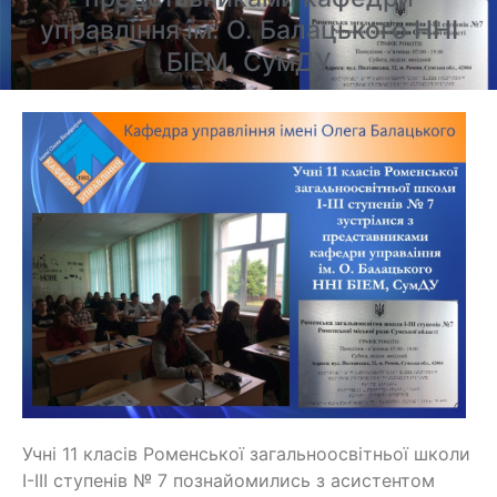
управління ім. О. Балацького ННІ
БІЕМ, СумДУ
Учні 11 класів Роменської загальноосвітньої школи
І-ІІІ ступенів № 7 познайомились з асистентом