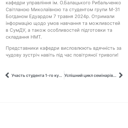
кафедри управління ім. О.Балацького Рибальченко
Світланою Миколаївною та студентом групи М-31
Богданом Едуардом 7 травня 2024р. Отримали
інформацію щодо умов навчання та можливостей
в СумДУ, а також особливостей підготовки та
складання НМТ.
Представники кафедри висловлюють вдячність за
чудову зустріч навіть під час повітряної тривоги!
Участь студента 1-го курсу ННІ БІЕМ СумДУ у XLІІ науково-технічній конференції молодих вчених та спеціалістів інституту проблем моделювання в енергетиці ім. Г.Є. Пухова НАН України
Успішний цикл семінарів від нашої викладачки кафедри управління імені Олега Балацького, к.е.н., доцента Таранюк К.В.