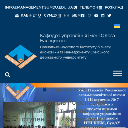
INFO@MANAGEMENT.SUMDU.EDU.UA
ТЕЛЕФОН
РОЗКЛАД
КАБІНЕТ
СУМДУ
ННІ БІЕМ
Кафедра управління імені Олега
Балацького
Навчально-наукового інституту бізнесу,
економіки та менеджменту Сумського
державного університету
20 Травня, 2024
Учні 11 класів Роменської
загальноосвітньої школи І-ІІІ
ступенів № 7 зустрілися з
представниками кафедри