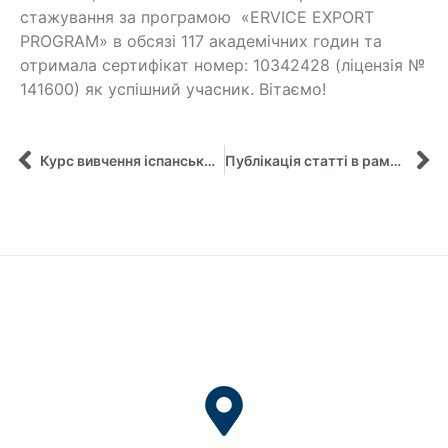
стажування за програмою «ERVICE EXPORT
PROGRAM» в обсязі 117 академічних годин та
отримала сертифікат номер: 10342428 (ліцензія №
141600) як успішний учасник. Вітаємо!
Курс вивчення іспанської мови для аспірантки кафедри управління
Публікація статті в рамках науково-дослідної роботи