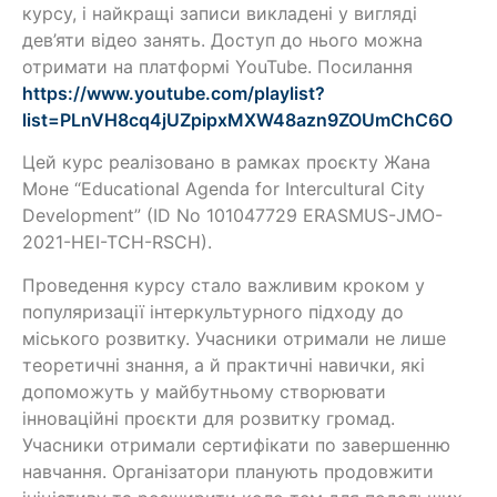
курсу, і найкращі записи викладені у вигляді
дев’яти відео занять. Доступ до нього можна
отримати на платформі YouTube. Посилання
https://www.youtube.com/playlist?
list=PLnVH8cq4jUZpipxMXW48azn9ZOUmChC6O
Цей курс реалізовано в рамках проєкту Жана
Моне “Educational Agenda for Intercultural City
Development” (ID No 101047729 ERASMUS-JMO-
2021-HEI-TCH-RSCH).
Проведення курсу стало важливим кроком у
популяризації інтеркультурного підходу до
міського розвитку. Учасники отримали не лише
теоретичні знання, а й практичні навички, які
допоможуть у майбутньому створювати
інноваційні проєкти для розвитку громад.
Учасники отримали сертифікати по завершенню
навчання. Організатори планують продовжити