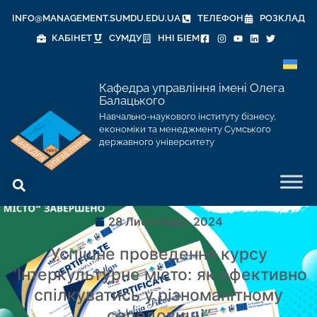
INFO@MANAGEMENT.SUMDU.EDU.UA
ТЕЛЕФОН
РОЗКЛАД
КАБІНЕТ
СУМДУ
ННІ БІЕМ
Кафедра управління імені Олега
Балацького
Навчально-наукового інституту бізнесу,
економіки та менеджменту Сумського
державного університету
28 Листопада, 2024
Успішне проведення курсу
“Інтеркультурне місто: як ефективно
спілкуватись у різноманітному
середовищі”