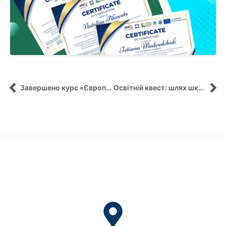
Завершено курс «Європейська інтеграція та співробітництво в енергетиці»: 98 учасників дослідили енергетичні виклики сучасності
Освітній квест: шлях школярів до лідерства