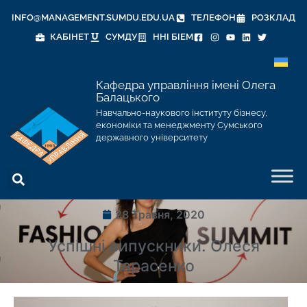
INFO@MANAGEMENT.SUMDU.EDU.UA
ТЕЛЕФОН
РОЗКЛАД
КАБІНЕТ
СУМДУ
ННІ БІЕМ
Кафедра управління імені Олега
Балацького
Навчально-наукового інституту бізнесу,
економіки та менеджменту Сумського
державного університету
28 Травня, 2020
Успішні випускники. Олеся
Тарасенко