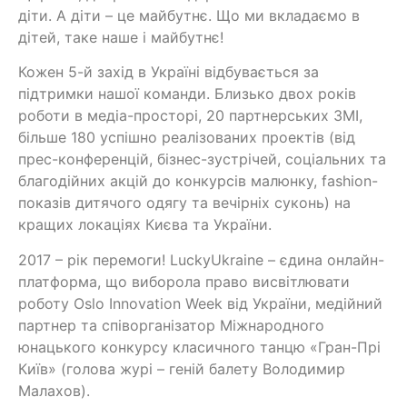
діти. А діти – це майбутнє. Що ми вкладаємо в
дітей, таке наше і майбутнє!
Кожен 5-й захід в Україні відбувається за
підтримки нашої команди. Близько двох років
роботи в медіа-просторі, 20 партнерських ЗМІ,
більше 180 успішно реалізованих проектів (від
прес-конференцій, бізнес-зустрічей, соціальних та
благодійних акцій до конкурсів малюнку, fashion-
показів дитячого одягу та вечірніх суконь) на
кращих локаціях Києва та України.
2017 – рік перемоги! LuckyUkraine – єдина онлайн-
платформа, що виборола право висвітлювати
роботу Oslo Innovation Week від України, медійний
партнер та співорганізатор Міжнародного
юнацького конкурсу класичного танцю «Гран-Прі
Київ» (голова журі – геній балету Володимир
Малахов).