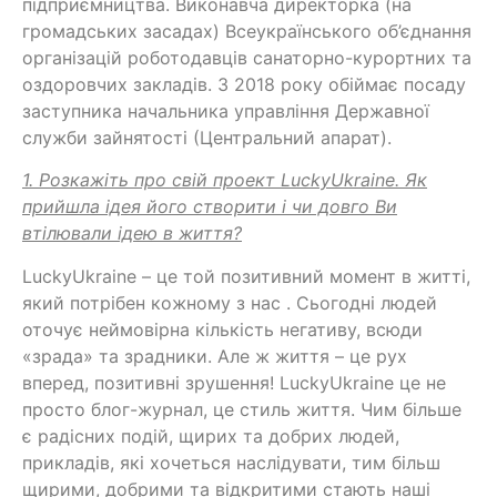
підприємництва. Виконавча директорка (на
громадських засадах) Всеукраїнського об’єднання
організацій роботодавців санаторно-курортних та
оздоровчих закладів. З 2018 року обіймає посаду
заступника начальника управління Державної
служби зайнятості (Центральний апарат).
1. Розкажіть про свій проект LuckyUkraine. Як
прийшла ідея його створити і чи довго Ви
втілювали ідею в життя?
LuckyUkraine – це той позитивний момент в житті,
який потрібен кожному з нас . Сьогодні людей
оточує неймовірна кількість негативу, всюди
«зрада» та зрадники. Але ж життя – це рух
вперед, позитивні зрушення! LuckyUkraine це не
просто блог-журнал, це стиль життя. Чим більше
є радісних подій, щирих та добрих людей,
прикладів, які хочеться наслідувати, тим більш
щирими, добрими та відкритими стають наші