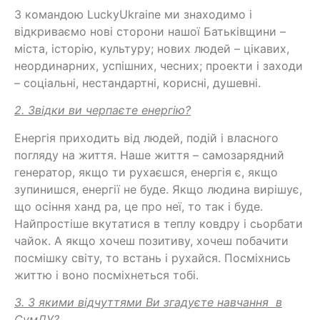
З командою LuckyUkraine ми знаходимо і
відкриваємо нові сторони нашої Батьківщини –
міста, історію, культуру; нових людей – цікавих,
неординарних, успішних, чесних; проекти і заходи
– соціальні, нестандартні, корисні, душевні.
2. Звідки ви черпаєте енергію?
Енергія приходить від людей, подій і власного
погляду на життя. Наше життя – самозарядний
генератор, якщо ти рухаєшся, енергія є, якщо
зупинишся, енергії не буде. Якщо людина вирішує,
що осіння ханд ра, це про неї, то так і буде.
Найпростіше вкутатися в теплу ковдру і сьорбати
чайок. А якщо хочеш позитиву, хочеш побачити
посмішку світу, то встань і рухайся. Посміхнись
життю і воно посміхнеться тобі.
3. З якими відчуттями Ви згадуєте навчання в
СумДУ?