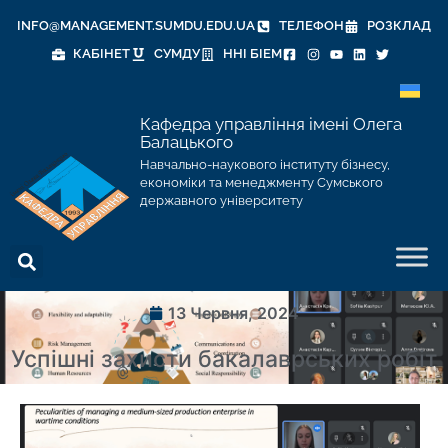
INFO@MANAGEMENT.SUMDU.EDU.UA
ТЕЛЕФОН
РОЗКЛАД
КАБІНЕТ
СУМДУ
ННІ БІЕМ
Кафедра управління імені Олега
Балацького
Навчально-наукового інституту бізнесу,
економіки та менеджменту Сумського
державного університету
13 Червня, 2024
Успішні захисти бакалаврських робіт