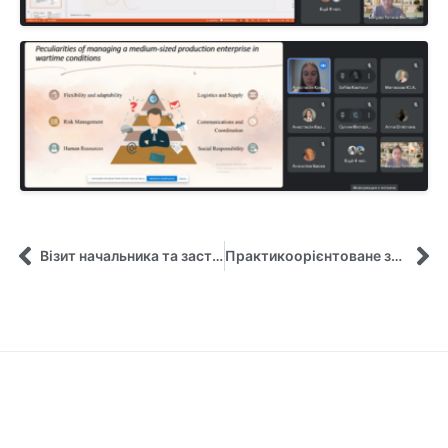
Візит начальника та заступника начальника Центрального міжрегіонального управління НАДС на кафедру управління
Практикоорієнтоване заняття для студентів 1 курсу від Олександра Ющенка