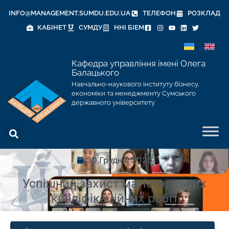
INFO@MANAGEMENT.SUMDU.EDU.UA
ТЕЛЕФОН
РОЗКЛАД
КАБІНЕТ
СУМДУ
ННІ БІЕМ
Кафедра управління імені Олега
Балацького
Навчально-наукового інституту бізнесу,
економіки та менеджменту Сумського
державного університету
30 Грудня, 2025
Успішний захист магістерських
кваліфікаційних робіт