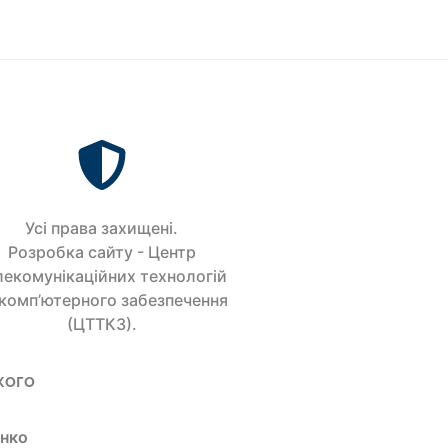
Усi права захищенi.
Розробка сайту - Центр
лекомунікаційних технологій
 комп’ютерного забезпечення
(ЦТТКЗ).
кого
енко