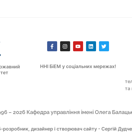
ННІ БіЕМ у соціальних мережах!
ржавний
итет
те
та
996 – 2026 Кафедра управління імені Олега Балаць
-розробник, дизайнер і створювач сайту - Сергій Дудч