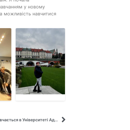
навчанням у новому
на можливість навчитися
Відгук студентки кафедри Дорди Софії, яка навчається в Університеті Адама Міцкевича (Польща)