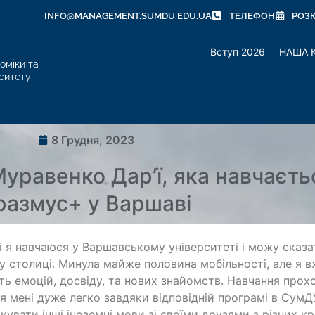
INFO@MANAGEMENT.SUMDU.EDU.UA
ТЕЛЕФОН
РОЗ
Вступ 2026
НАША 
оміки та
ситету
8 Грудня, 2023
уравенко Дар’ї, яка навчаєть
размус+ у Варшаві
і я навчаюся у Варшавському університеті і можу сказа
у столиці. Минула майже половина мобільності, але я 
сть емоцій, досвіду, та нових знайомств. Навчання прох
я мені дуже легко завдяки відповідній програмі в СумД
кувати інші іноземні мови зі своїми друзями з різних кр