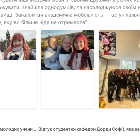
жувати, знайшла однодумців, та насолоджуюся своїм 
вищі. Загалом ця академічна мобільність — це унікаль
, яку ви більше ніде не отримаєте”.
Участь аспірантки кафедри управління у 4-ій конференції молодих учених “Пріоритетного напряму Дослідження: Розумні міста та мобільність майбутнього”