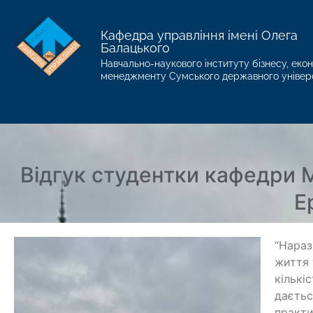
Кафедра управління імені Олега
Балацького
Навчально-наукового інституту бізнесу, екон
менеджменту Сумського державного універ
Відгук студентки кафедри М
Е
“Нараз
життя 
кількі
даєтьс
практи