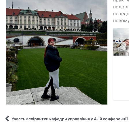
подоро
середо
новому