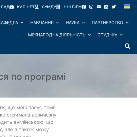
КЛАД
КАБІНЕТ
СУМДУ
ННІ БІЕМ
КАФЕДРА
НАВЧАННЯ
НАУКА
ПАРТНЕРСТВО
МІЖНАРОДНА ДІЯЛЬНІСТЬ
СТУД-life
ся по програмі
ти, що мені пасує темп
вже отримала величезну
одить англійською, що
У, але я також можу
аїн. Я почала