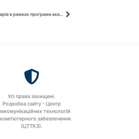
Стартував цикл практико-орієнтованих семінарів в рамках програми академічної мобільності з Університетом Бінгхем
Усi права захищенi.
Розробка сайту - Центр
лекомунікаційних технологій
 комп’ютерного забезпечення
(ЦТТКЗ).