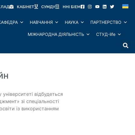
КЛАД
КАБІНЕТ
СУМДУ
ННІ БІЕМ
КАФЕДРА
НАВЧАННЯ
НАУКА
ПАРТНЕРСТВО
МІЖНАРОДНА ДІЯЛЬНІСТЬ
СТУД-life
йн
університеті відбудеться
жмент» зі спеціальності
освіти із використанням