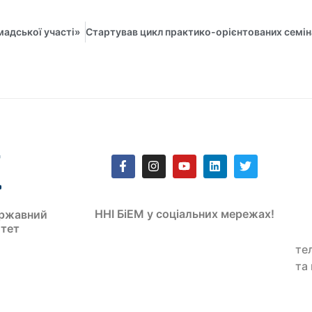
мадської участі»
ННІ БіЕМ у соціальних мережах!
ржавний
итет
те
та