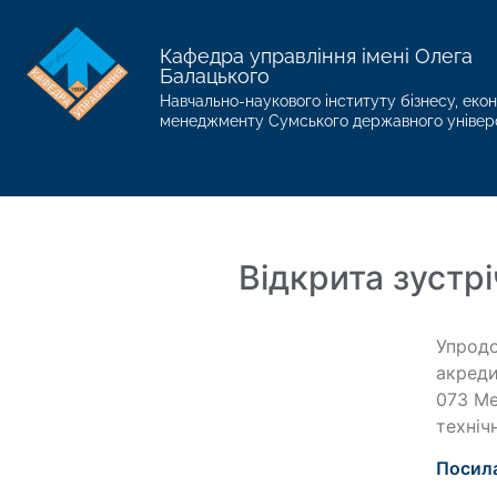
Кафедра управління імені Олега
Балацького
Навчально-наукового інституту бізнесу, екон
менеджменту Сумського державного універ
Відкрита зустр
Упродо
акреди
073 Ме
техніч
Посил