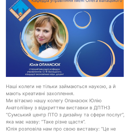
Наші колеги не тільки займаються наукою, а й
мають креативні захоплення.
Ми вітаємо нашу колегу Опанасюк Юлію
Анатоліївну з відкриттям виставки в ДПТНЗ
“Сумський центр ПТО з дизайну та сфери послуг”,
яка має назву: “Таке різне щастя”.
Юлія розповіла нам про свою виставку: “Це не