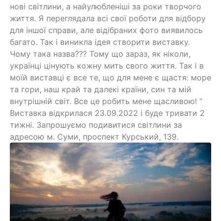
нові світлини, а найулюбленіші за роки творчого
життя. Я переглядала всі свої роботи для відбору
для іншої справи, але відібраних фото виявилось
багато. Так і виникла ідея створити виставку.
Чому така назва??? Тому що зараз, як ніколи,
українці цінують кожну мить свого життя. Так і в
моїй виставці є все те, що для мене є щастя: море
та гори, наш край та далекі країни, син та мій
внутрішній світ. Все це робить мене щасливою! “
Виставка відкрилася 23.09.2022 і буде тривати 2
тижні. Запрошуємо подивитися світлини за
адресою м. Суми, проспект Курський, 139.