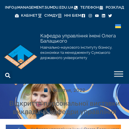
INFO@MANAGEMENT.SUMDU.EDU.UA
ТЕЛЕФОН
РОЗКЛАД
КАБІНЕТ
СУМДУ
ННІ БІЕМ
Кафедра управління імені Олега
Балацького
Навчально-наукового інституту бізнесу,
економіки та менеджменту Сумського
державного університету
1 Жовтня, 2022
Відкриття персональної виставки
викладача кафедри управління