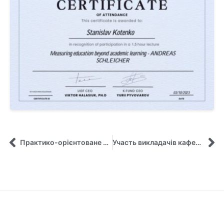
Практико-орієнтоване заняття з “Офіс-менеджменту” від успішної випускниці Дар’ї Лантушенко
Участь викладачів кафедри у практичному семінарі “Надання домедичної підготовки в умовах воєнного стану”