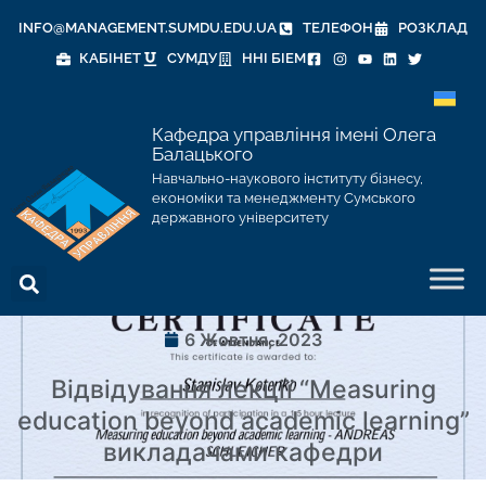
INFO@MANAGEMENT.SUMDU.EDU.UA
ТЕЛЕФОН
РОЗКЛАД
КАБІНЕТ
СУМДУ
ННІ БІЕМ
Кафедра управління імені Олега
Балацького
Навчально-наукового інституту бізнесу,
економіки та менеджменту Сумського
державного університету
6 Жовтня, 2023
Відвідування лекції “Measuring
education beyond academic learning”
викладачами кафедри