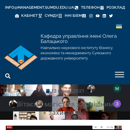
INFO@MANAGEMENT.SUMDU.EDU.UA
ТЕЛЕФОН
РОЗКЛАД
КАБІНЕТ
СУМДУ
ННІ БІЕМ
Кафедра управління імені Олега
Балацького
Навчально-наукового інституту бізнесу,
економіки та менеджменту Сумського
державного університету
13 Січня, 2021
Вітаємо магістрів з успішним
захистом!