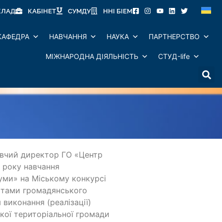
КЛАД
КАБІНЕТ
СУМДУ
ННІ БІЕМ
КАФЕДРА
НАВЧАННЯ
НАУКА
ПАРТНЕРСТВО
МІЖНАРОДНА ДІЯЛЬНІСТЬ
СТУД-life
авчий директор ГО «Центр
 року навчання
Суми» на Міському конкурсі
тутами громадянського
 виконання (реалізації)
кої територіальної громади