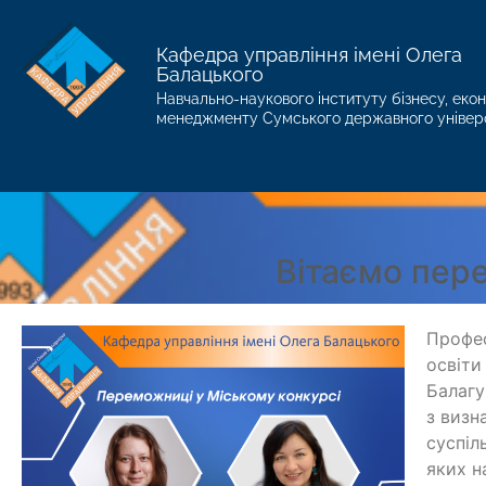
Кафедра управління імені Олега
Балацького
Навчально-наукового інституту бізнесу, екон
менеджменту Сумського державного універ
Вітаємо пер
Профес
освіт
Балагу
з визн
суспіл
яких н