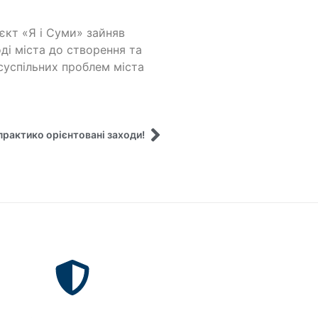
єкт «Я і Суми» зайняв
ді міста до створення та
суспільних проблем міста
рактико орієнтовані заходи!