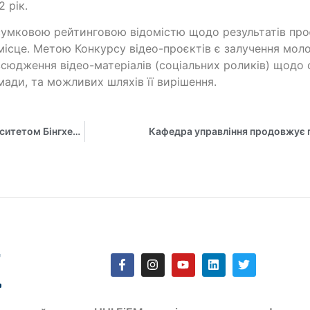
2 рік.
сумковою рейтинговою відомістю щодо результатів про
місце. Метою Конкурсу відео-проєктів є залучення моло
сюдження відео-матеріалів (соціальних роликів) щодо 
мади, та можливих шляхів її вирішення.
Розпочинаємо віртуальну мобільність викладачів з Університетом Бінгхем (Нігерія)!
Кафедра управління продовжує п