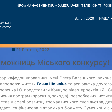
INFO@MANAGEMENT.SUMDU.EDU.UA
ТЕЛЕФОН
РОЗ
Вступ 2026
НАША 
оміки та
ситету
21 Лютого, 2022
еможниць Міського конкурсу!
ор кафедри управління імені Олега Балацького, викон
и впродовж життя»
Ганна Швіндіна
та аспірантка другого
ровська І.О. представили Конкурс відео-проектів «Я і 
ачення програм (проєктів, заходів), розроблених інсти
ьства у сфері розвитку громадянського суспільства, для
адається фінансова підтримка з бюджету Сумської місь