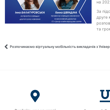
на 202
За під
друге 
розпов
та гро