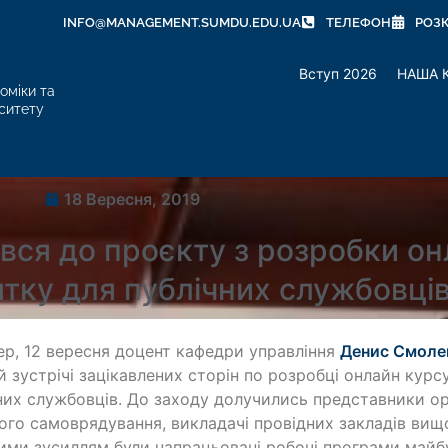
INFO@MANAGEMENT.SUMDU.EDU.UA
ТЕЛЕФОН
РОЗ
Вступ 2026
НАША 
оміки та
ситету
18 Вересня, 2019
ся до проєкту з розробки онл
итку для публічних службовці
ер, 12 вересня доцент кафедри управління
Денис Смоле
й зустрічі зацікавлених сторін по розробці онлайн курс
них службовців. До заходу долучились представники ор
ого самоврядування, викладачі провідних закладів вищо
ими зусиллям були напрацьовані робочі програми майбу