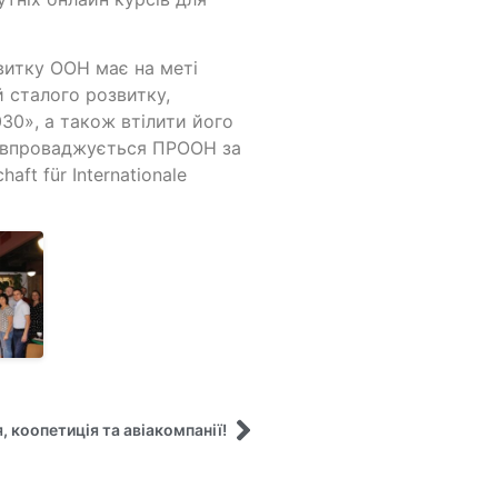
витку ООН має на меті
 сталого розвитку,
030», а також втілити його
кт впроваджується ПРООН за
ft für Internationale
, коопетиція та авіакомпанії!