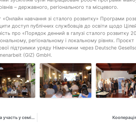
рівнів – державного, регіонального та місцевого.
 «Онлайн навчання зі сталого розвитку» Програми роз
ити доступ публічних службовців до освіти щодо Цілей
ність про «Порядок денний в галузі сталого розвитку 2
іональному, регіональному і локальному рівнях. Проє
ової підтримки уряду Німеччини через Deutsche Gesellscha
enarbeit (GIZ) GmbH.
Викладачка Сумського державного університету прийняла участь у семінарі з лідерства в Університеті Бінгем, Нігерія
Кооперація