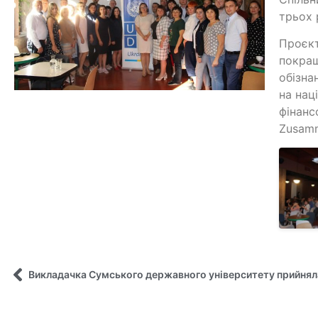
трьох 
Проєкт
покращ
обізна
на нац
фінанс
Zusamm