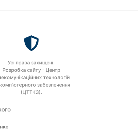
Усi права захищенi.
Розробка сайту - Центр
лекомунікаційних технологій
 комп’ютерного забезпечення
(ЦТТКЗ).
кого
енко