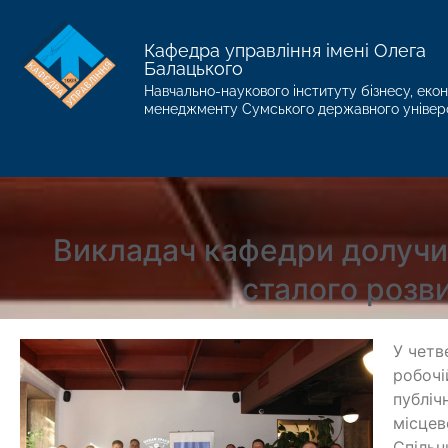
Кафедра управління імені Олега
Балацького
Навчально-наукового інституту бізнесу, екон
менеджменту Сумського державного універ
Викладач кафедри долучив
сталого розв
У четв
робочі
публіч
місцев
Спільн