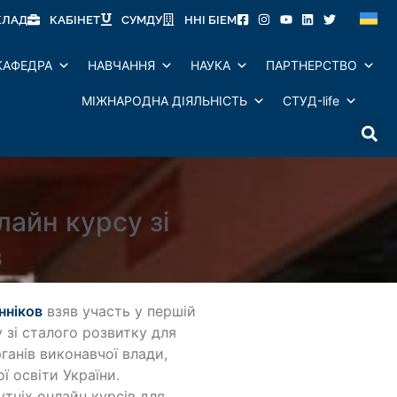
КЛАД
КАБІНЕТ
СУМДУ
ННІ БІЕМ
КАФЕДРА
НАВЧАННЯ
НАУКА
ПАРТНЕРСТВО
МІЖНАРОДНА ДІЯЛЬНІСТЬ
СТУД-life
айн курсу зі
в
нніков
взяв участь у першій
у зі сталого розвитку для
ганів виконавчої влади,
ї освіти України.
тніх онлайн курсів для