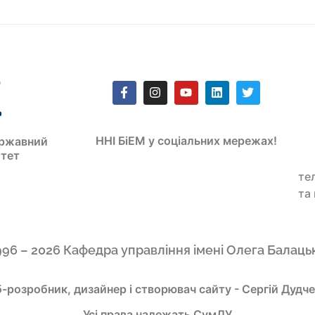
ННІ БіЕМ у соціальних мережах!
ржавний
итет
те
та
996 – 2026 Кафедра управління імені Олега Балаць
-розробник, дизайнер і створювач сайту - Сергій Дудч
Усі права належать СумДУ