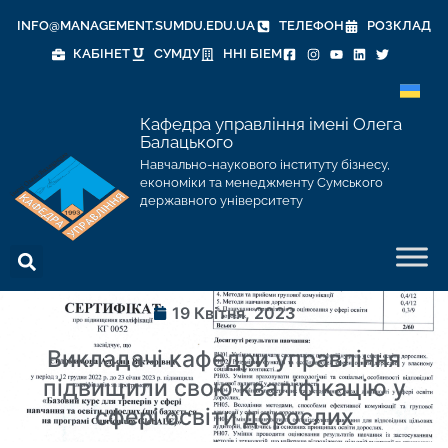
INFO@MANAGEMENT.SUMDU.EDU.UA
ТЕЛЕФОН
РОЗКЛАД
КАБІНЕТ
СУМДУ
ННІ БІЕМ
Кафедра управління імені Олега
Балацького
Навчально-наукового інституту бізнесу,
економіки та менеджменту Сумського
державного університету
19 Квітня, 2023
Викладачі кафедри управління
підвищили свою кваліфікацію у
сфері освіти дорослих