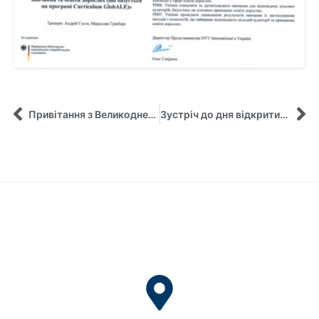
Привітання з Великоднем від кафедри управління
Зустріч до дня відкритих дверей СумДУ