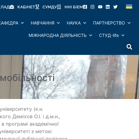
КЛАД
КАБІНЕТ
СУМДУ
ННІ БІЕМ
КАФЕДРА
НАВЧАННЯ
НАУКА
ПАРТНЕРСТВО
МІЖНАРОДНА ДІЯЛЬНІСТЬ
СТУД-life
 мобільності
ніверситету (к.н.
кого Деміхов О.І.
і д.м.н.,
 в програмі академічної
університеті з метою
ентації публічної політики