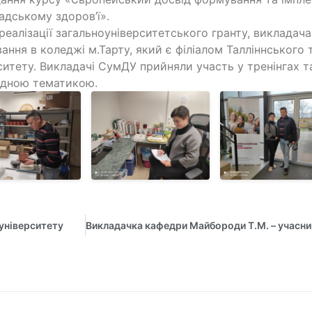
адському здоров’ї».
 реалізації загальноуніверситетського гранту, виклада
ання в коледжі м.Тарту, який є філіалом Талліннського 
ситету. Викладачі СумДУ прийняли участь у тренінгах та
ідною тематикою.
 університету