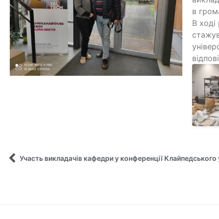
в гром
В ході
стажув
універ
відпов
Участь викладачів кафедри у конференції Клайпедського