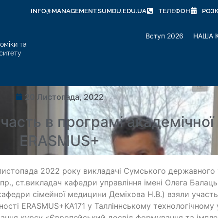
INFO@MANAGEMENT.SUMDU.EDU.UA
ТЕЛЕФОН
РОЗ
Вступ 2026
НАША 
оміки та
ситету
20 Листопада, 2022
часть в програмі академічної
ERASMUS+
листопада 2022 року викладачі Сумського державного у
пр., ст.викладач кафедри управління імені Олега Балаць
кафедри сімейної медицини Деміхова Н.В.) взяли участь
ності
ERASMUS+KA171 у
Талліннському технологічному 
ання курсу «Європейський досвід формування та імплем