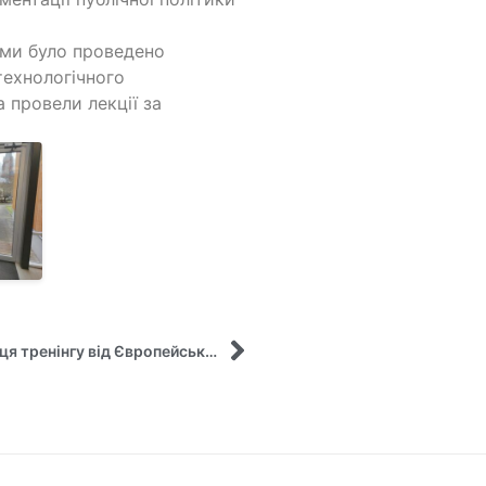
чами було проведено
технологічного
 провели лекції за
Викладачка кафедри Майбороди Т.М. – учасниця тренінгу від Європейської дипломатичної академії