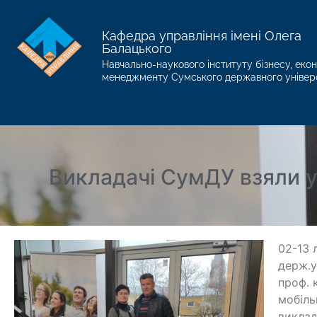
Кафедра управління імені Олега
Балацького
Навчально-наукового інституту бізнесу, екон
менеджменту Сумського державного універ
Викладачі СумДУ взяли у
02-13 
держ.у
проф. 
мобіль
виклад