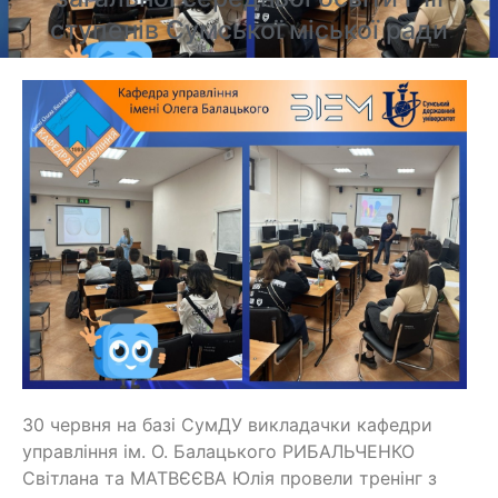
ступенів Сумської міської ради
30 червня на базі СумДУ викладачки кафедри
управління ім. О. Балацького РИБАЛЬЧЕНКО
Світлана та МАТВЄЄВА Юлія провели тренінг з