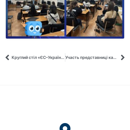
Круглий стіл «ЄС–Україна: результати інтеграції у сфері енергетики та перспективи подальшого розвитку» об’єднав представників влади, науковців та молодь
Участь представниці кафедри управління у “Другому форумі української громади в Нідерландах”