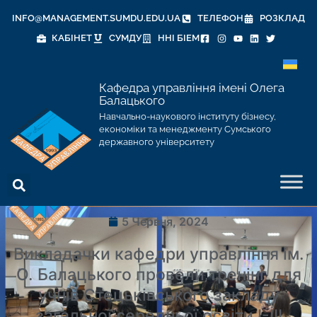
INFO@MANAGEMENT.SUMDU.EDU.UA
ТЕЛЕФОН
РОЗКЛАД
КАБІНЕТ
СУМДУ
ННІ БІЕМ
Кафедра управління імені Олега
Балацького
Навчально-наукового інституту бізнесу,
економіки та менеджменту Сумського
державного університету
5 Червня, 2024
Викладачки кафедри управління ім.
О. Балацького провели тренінг для
учнів Стецьківського закладу
загальної середньої освіти І-ІІІ