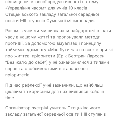
підвищення власної продуктивності на тему
«Управління часом» для учнів 10 класів
Стецьківського закладу загальної середньої
освіти І-ІІІ ступенів Сумської міської ради.
Разом із учнями ми визначали найдорожчі втрати
часу в нашому житті та пропонували методи
протидії. За допомогою візуалізації принципу
тайм-менеджменту «Має бути час на все» з притчі
про життєві пріоритети (Ерік Бертран Ларссен
“Без жалю до себе”) учні ознайомилися з типами
справ та особливостями встановлення
пріоритетів.
Під час рефлексії учні зазначили, що найбільш
цікавим та корисним для них виявився кейс in
time.
Організатор зустрічі учитель Стецьківського
закладу загальної середньої освіти І-ІІІ ступенів