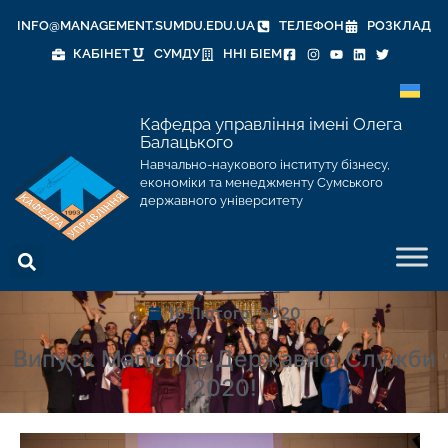
INFO@MANAGEMENT.SUMDU.EDU.UA
ТЕЛЕФОН
РОЗКЛАД
КАБІНЕТ
СУМДУ
ННІ БІЕМ
Кафедра управління імені Олега
Балацького
Навчально-наукового інституту бізнесу,
економіки та менеджменту Сумського
державного університету
16 Лютого, 2020
Випуск Магістрів Державної Служби
2020!