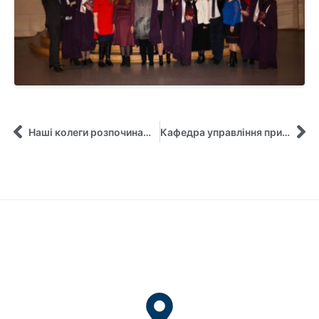
Наші колеги розпочинають проєкти із брифінгу!
Кафедра управління приймає участь у «Спартакіаді Здоров’я» СумДУ