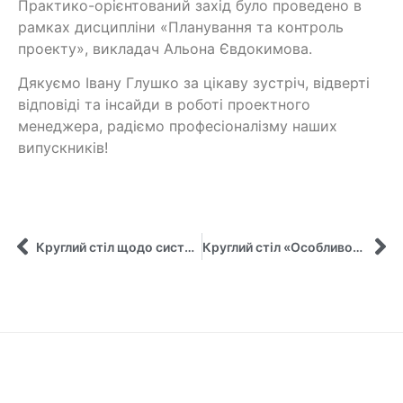
Практико-орієнтований захід було проведено в
рамках дисципліни «Планування та контроль
проекту», викладач Альона Євдокимова.
Дякуємо Івану Глушко за цікаву зустріч, відверті
відповіді та інсайди в роботі проектного
менеджера, радіємо професіоналізму наших
випускників!
Круглий стіл щодо системного впливу міжнародних проєктів на розвиток університетів та вищої освіти України
Круглий стіл «Особливості підготовки управлінських кадрів в умовах воєнного стану»