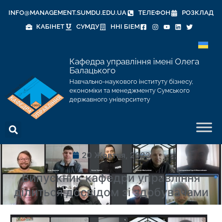
INFO@MANAGEMENT.SUMDU.EDU.UA
ТЕЛЕФОН
РОЗКЛАД
КАБІНЕТ
СУМДУ
ННІ БІЕМ
Кафедра управління імені Олега
Балацького
Навчально-наукового інституту бізнесу,
економіки та менеджменту Сумського
державного університету
20 Жовтня, 2023
Випускник кафедри управління
ділиться досвідом зі здобувачами