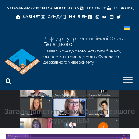
INFO@MANAGEMENT.SUMDU.EDU.UA
ТЕЛЕФОН
РОЗКЛАД
КАБІНЕТ
СУМДУ
ННІ БІЕМ
Кафедра управління імені Олега
Балацького
Навчально-наукового інституту бізнесу,
економіки та менеджменту Сумського
державного університету
16 Вересня, 2022
Загальноінститутські збори першого
курсу БіЕМ