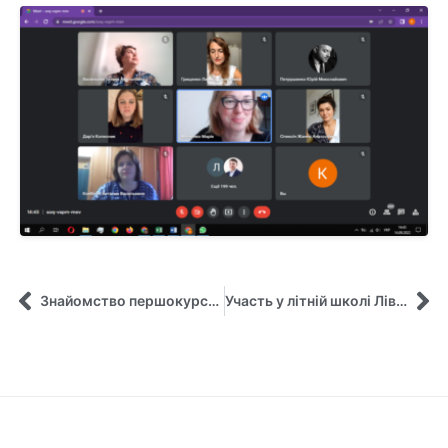
Знайомство першокурсників з кафедрою управління
Участь у літній школі Ліверпульського Університету