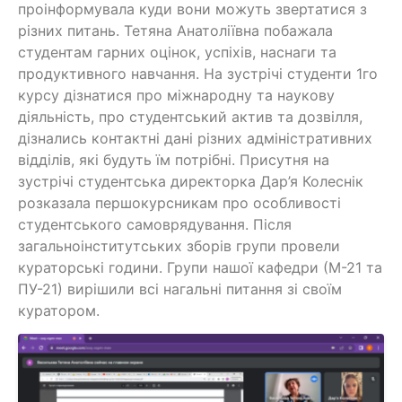
проінформувала куди вони можуть звертатися з
різних питань. Тетяна Анатоліївна побажала
студентам гарних оцінок, успіхів, наснаги та
продуктивного навчання. На зустрічі студенти 1го
курсу дізнатися про міжнародну та наукову
діяльність, про студентський актив та дозвілля,
дізнались контактні дані різних адміністративних
відділів, які будуть їм потрібні. Присутня на
зустрічі студентська директорка Дар’я Колеснік
розказала першокурсникам про особливості
студентського самоврядування. Після
загальноінститутських зборів групи провели
кураторські години. Групи нашої кафедри (М-21 та
ПУ-21) вирішили всі нагальні питання зі своїм
куратором.