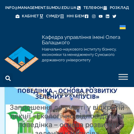
INFO@MANAGEMENT.SUMDU.EDU.UA
ТЕЛЕФОН
РОЗКЛАД
КАБІНЕТ
СУМДУ
ННІ БІЕМ
Кафедра управління імені Олега
Балацького
Навчально-наукового інституту бізнесу,
економіки та менеджменту Сумського
державного університету
1 Червня, 2023
Запрошення до участі у відкритій
лекції «Екологічно відповідальна
поведінка – основа розвитку
зелених кампусів»