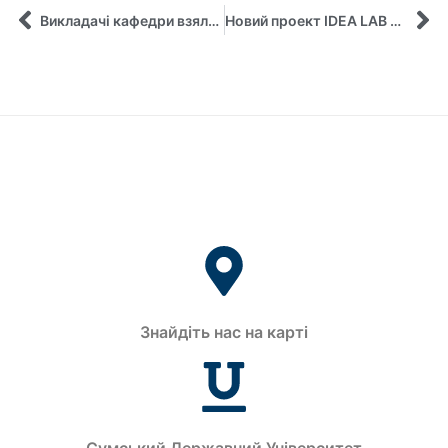
Викладачі кафедри взяли участь у програмі мобільності в Університеті Бат Спа (Великобританія) у рамках проєкту ERASMUS+
Новий проект IDEA LAB кафедри управління ім. Олега Балацького СумДУ
Знайдіть нас на карті