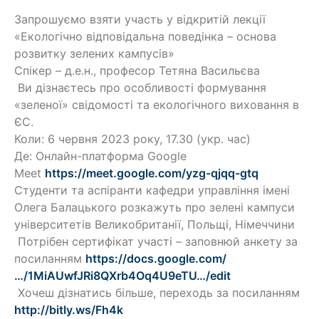
Запрошуємо взяти участь у відкритій лекції
«Екологічно відповідальна поведінка – основа
розвитку зелених кампусів»
Спікер – д.е.н., професор Тетяна Васильєва
Ви дізнаєтесь про особливості формування
«зеленої» свідомості та екологічного виховання в
ЄС.
Коли: 6 червня 2023 року, 17.30 (укр. час)
Де: Онлайн-платформа Google
Meet
https://meet.google.com/yzg-qjqq-gtq
Студенти та аспіранти кафедри управління імені
Олега Балацького розкажуть про зелені кампуси
університетів Великобританії, Польщі, Німеччини
Потрібен сертифікат участі – заповнюй анкету за
посиланням
https://docs.google.com/
…/1MiAUwfJRi8QXrb4Oq4U9eTU…/edit
Хочеш дізнатись більше, переходь за посиланням
http://bitly.ws/Fh4k