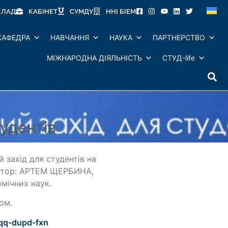
КЛАД
КАБІНЕТ
СУМДУ
ННІ БІЕМ
КАФЕДРА
НАВЧАННЯ
НАУКА
ПАРТНЕРСТВО
МІЖНАРОДНА ДІЯЛЬНІСТЬ
СТУД-life
удентів
 захід для студентів на
Лектор: АРТЕМ ЩЕРБИНА,
омічних наук.
сом.
oqq-dupd-fxn