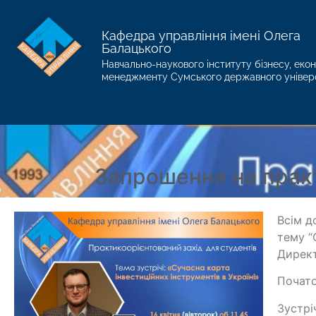
Кафедра управління імені Олега
Балацького
Навчально-наукового інституту бізнесу, екон
менеджменту Сумського державного універ
Запрошення на практ
Всім д
тему “
Директ
Почато
Зустрі