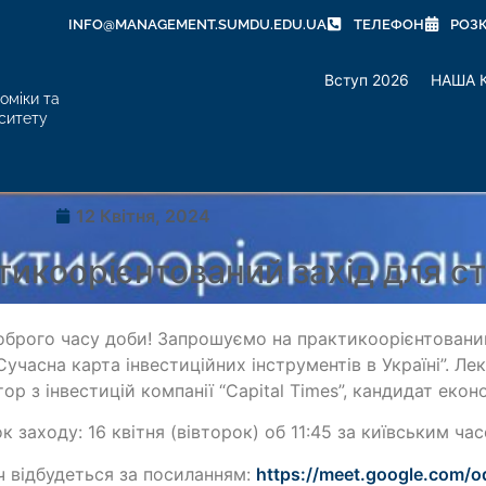
INFO@MANAGEMENT.SUMDU.EDU.UA
ТЕЛЕФОН
РОЗ
Вступ 2026
НАША 
оміки та
ситету
12 Квітня, 2024
икоорієнтований захід для ст
оброго часу доби! Запрошуємо на практикоорієнтований
Сучасна карта інвестиційних інструментів в Україні”. 
ор з інвестицій компанії “Capital Times”, кандидат екон
к заходу: 16 квітня (вівторок) об 11:45 за київським ча
ч відбудеться за посиланням:
https://meet.google.com/