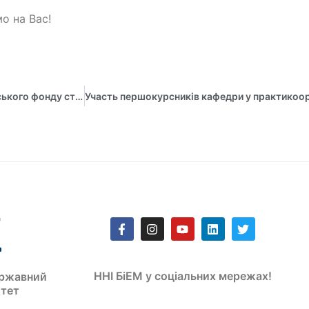
о на Вас!
Доцентка кафедри Тетяна Майборода – експертка Українського фонду стартапів
ННІ БіЕМ у соціальних мережах!
ржавний
итет