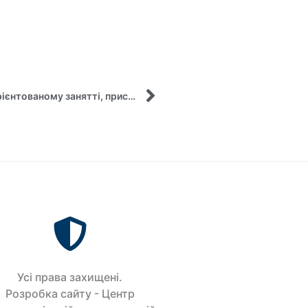
Участь першокурсників кафедри у практикоорієнтованому занятті, присвяченому бренд-менеджменту та діджитал-маркетингу
Усi права захищенi.
Розробка сайту - Центр