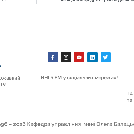
ННІ БіЕМ у соціальних мережах!
ржавний
итет
те
та
996 – 2026 Кафедра управління імені Олега Балаць