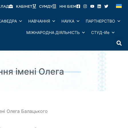
КЛАД
КАБІНЕТ
СУМДУ
ННІ БІЕМ
КАФЕДРА
НАВЧАННЯ
НАУКА
ПАРТНЕРСТВО
МІЖНАРОДНА ДІЯЛЬНІСТЬ
СТУД-life
ня імені Олега
ені Олега Балацького