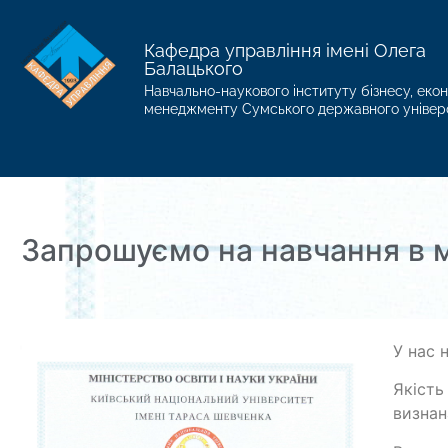
Кафедра управління імені Олега
Балацького
Навчально-наукового інституту бізнесу, екон
менеджменту Сумського державного універ
Запрошуємо на навчання в м
У нас 
Якість
визнан