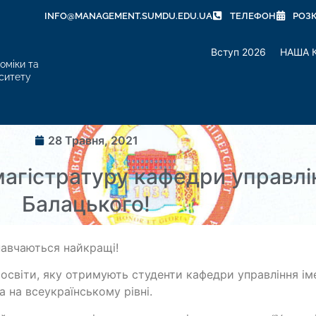
INFO@MANAGEMENT.SUMDU.EDU.UA
ТЕЛЕФОН
РОЗ
Вступ 2026
НАША 
оміки та
ситету
28 Травня, 2021
агістратуру кафедри управлін
Балацького!
навчаються найкращі!
 освіти, яку отримують студенти кафедри управління ім
а на всеукраїнському рівні.