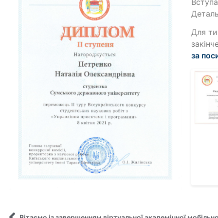
Вступа
Детал
Для ти
закінч
за пос
Вітаємо із завершенням віртуальної академічної мобільно