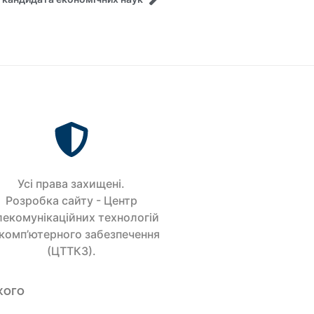
Усi права захищенi.
Розробка сайту - Центр
лекомунікаційних технологій
 комп’ютерного забезпечення
(ЦТТКЗ).
кого