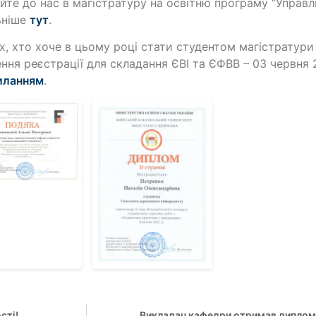
йте до нас в магістратуру на освітню програму “Управл
ьніше
тут
.
х, хто хоче в цьому році стати студентом магістратур
ення реєстрації для складання ЄВІ та ЄФВВ – 03 червня 
иланням
.
сті!
Викладач кафедри отримав диплом