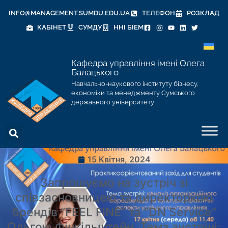
INFO@MANAGEMENT.SUMDU.EDU.UA
ТЕЛЕФОН
РОЗКЛАД
КАБІНЕТ
СУМДУ
ННІ БІЕМ
Кафедра управління імені Олега
Балацького
Навчально-наукового інституту бізнесу,
економіки та менеджменту Сумського
державного університету
15 Квітня, 2024
Запрошуємо на зустріч зі
співзасновницею та директоркою
брендів “FEEL FINE” та “DN Service”
Ольгою Фінкільштейн. Тема зустрічі: