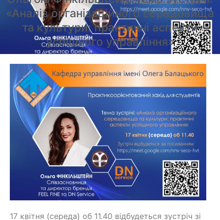
«Аналіз організаційного середовища
та культури: практичні аспекти
успішного управління»
17 квітня (середа) об 11.40 відбудеться зустріч зі