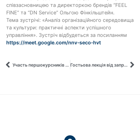
співзасновницею та директоркою брендів “FEEL
FINE” та “DN Service” Ольгою Фінкільштейн.
Тема зустрічі: «Аналіз організаційного середовища
та культури: практичні аспекти успішного
управління». Зустріч відбудеться за посиланням
https://meet.google.com/nnv-seco-hvt
Участь першокурсників кафедри у практикоорієнтованому занятті, присвяченому бренд-менеджменту та діджитал-маркетингу
Гостьова лекція від запрошеної лекторки кафедри управління Анжели Адаму (Нігерія) з інтеркультурних комунікацій