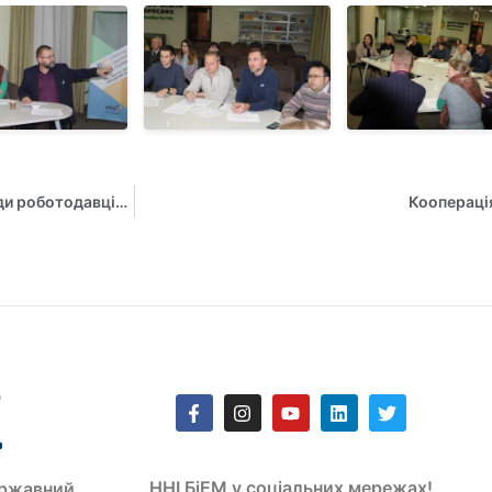
На кафедрі управління відбулось засідання Експертної ради роботодавців за спеціальністю 281 «Публічне управління та адміністрування»
Кооперація
ННІ БіЕМ у соціальних мережах!
ржавний