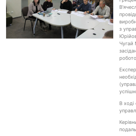
В‘ячес
провід
виробн
з упра
Юрійов
Чугай 
засіда
робот
Експер
необхі
(управ
успішн
В ході
управл
Керівн
подаль