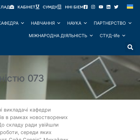
КЛАД
КАБІНЕТ
СУМДУ
ННІ БІЕМ
КАФЕДРА
НАВЧАННЯ
НАУКА
ПАРТНЕРСТВО
МІЖНАРОДНА ДІЯЛЬНІСТЬ
СТУД-life
ністю 073
і викладачі кафедри
тів в рамках новостворених
 До складу ради увійшли
 роботи, середи яких
жет Сейл Сервіс”, Михайлик