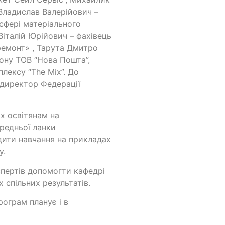
Владислав Валерійович –
сфері матеріального
італій Юрійович – фахівець
ремонт» , Тарута Дмитро
іону ТОВ “Нова Пошта”,
лексу “The Mix”. До
 директор Федерації
х освітянам на
ередньої ланки
одити навчання на прикладах
у.
спертів допомогти кафедрі
х спільних результатів.
рограм планує і в