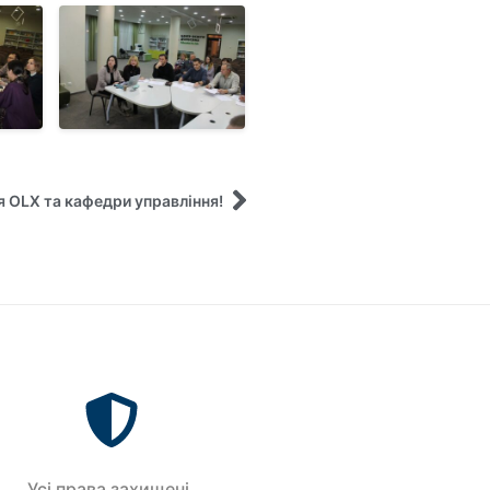
 OLX та кафедри управління!
Усi права захищенi.