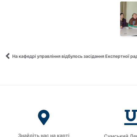
Знайдіть нас на карті
Сумський Де