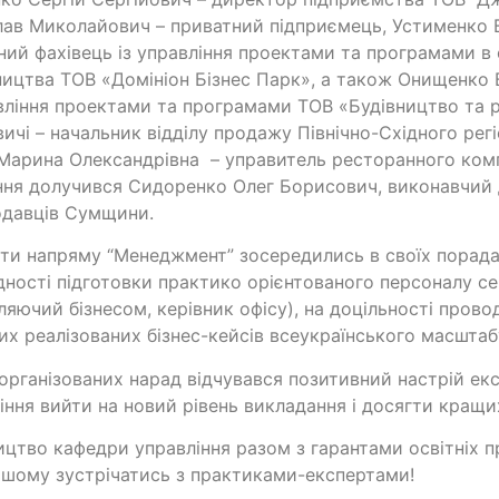
лав Миколайович – приватний підприємець, Устименко 
ний фахівець із управління проектами та програмами в 
ицтва ТОВ «Домініон Бізнес Парк», а також Онищенко В
вління проектами та програмами ТОВ «Будівництво та 
ичі – начальник відділу продажу Північно-Східного рег
Марина Олександрівна – управитель ресторанного комп
ння долучився Сидоренко Олег Борисович, виконавчий
одавців Сумщини.
ти напряму “Менеджмент” зосередились в своїх порада
дності підготовки практико орієнтованого персоналу с
ляючий бізнесом, керівник офісу), на доцільності пров
их реалізованих бізнес-кейсів всеукраїнського масштаб
 організованих нарад відчувався позитивний настрій ек
іння вийти на новий рівень викладання і досягти кращи
ицтво кафедри управління разом з гарантами освітніх п
шому зустрічатись з практиками-експертами!