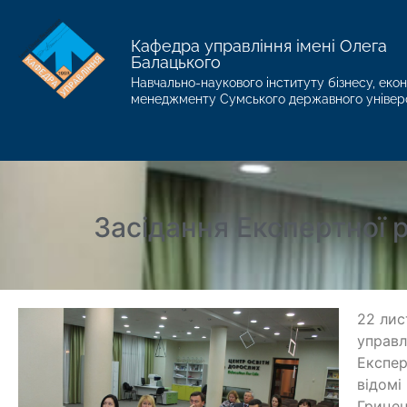
Кафедра управління імені Олега
Балацького
Навчально-наукового інституту бізнесу, екон
менеджменту Сумського державного універ
Засідання Експертної 
22 лис
управл
Експер
відомі
Грицен