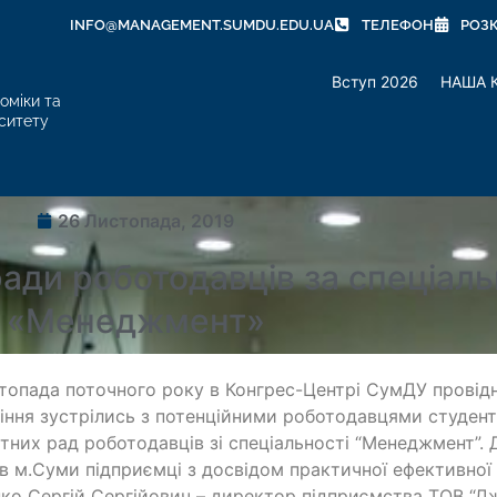
INFO@MANAGEMENT.SUMDU.EDU.UA
ТЕЛЕФОН
РОЗ
Вступ 2026
НАША 
оміки та
ситету
26 Листопада, 2019
ради роботодавців за спеціаль
«Менеджмент»
топада поточного року в Конгрес-Центрі СумДУ провідн
іння зустрілись з потенційними роботодавцями студен
тних рад роботодавців зі спеціальності “Менеджмент”.
 в м.Суми підприємці з досвідом практичної ефективної
ко Сергій Сергійович – директор підприємства ТОВ “Д