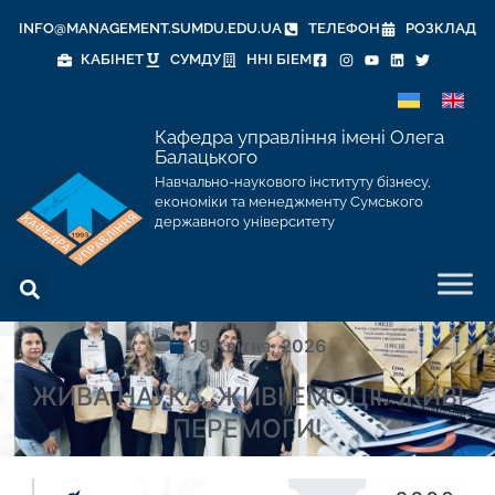
INFO@MANAGEMENT.SUMDU.EDU.UA
ТЕЛЕФОН
РОЗКЛАД
КАБІНЕТ
СУМДУ
ННІ БІЕМ
Кафедра управління імені Олега
Балацького
Навчально-наукового інституту бізнесу,
економіки та менеджменту Сумського
державного університету
19 Квітня, 2026
ЖИВА НАУКА. ЖИВІ ЕМОЦІЇ. ЖИВІ
ПЕРЕМОГИ!