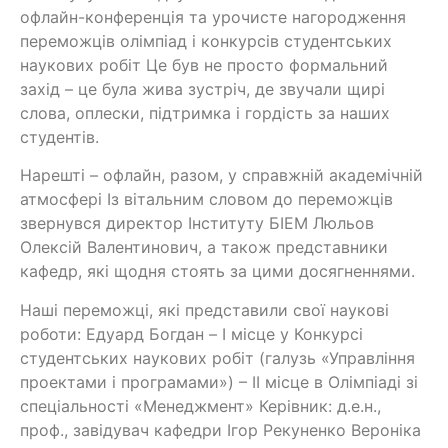
офлайн-конференція та урочисте нагородження
переможців олімпіад і конкурсів студентських
наукових робіт Це був не просто формальний
захід – це була жива зустріч, де звучали щирі
слова, оплески, підтримка і гордість за наших
студентів.
Нарешті – офлайн, разом, у справжній академічній
атмосфері Із вітальним словом до переможців
звернувся директор Інституту БІЕМ Люльов
Олексій Валентинович, а також представники
кафедр, які щодня стоять за цими досягненнями.
Наші переможці, які представили свої наукові
роботи: Едуард Богдан – I місце у Конкурсі
студентських наукових робіт (галузь «Управління
проектами і програмами») – ІІ місце в Олімпіаді зі
спеціальності «Менеджмент» Керівник: д.е.н.,
проф., завідувач кафедри Ігор Рекуненко Вероніка