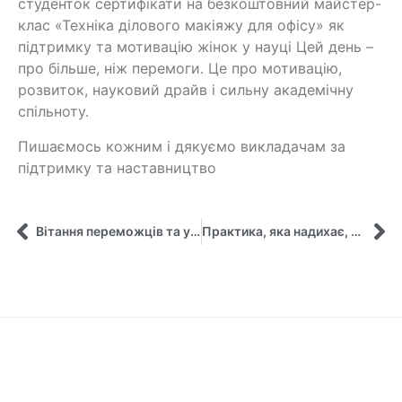
студенток сертифікати на безкоштовний майстер-
клас «Техніка ділового макіяжу для офісу» як
підтримку та мотивацію жінок у науці Цей день –
про більше, ніж перемоги. Це про мотивацію,
розвиток, науковий драйв і сильну академічну
спільноту.
Пишаємось кожним і дякуємо викладачам за
підтримку та наставництво
Вітання переможців та учасників Конкурсу й олімпіади!
Практика, яка надихає, та знання, що працюють у реальному світі!