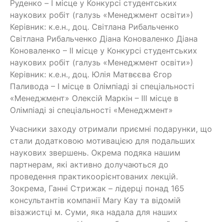
Руденко – I місце у Конкурсі студентських
наукових робіт (галузь «Менеджмент освіти»)
Керівник: к.е.н., доц. Світлана Рибальченко
Світлана Рибальченко Діана Коноваленко Діана
Коноваленко – ІІ місце у Конкурсі студентських
наукових робіт (галузь «Менеджмент освіти»)
Керівник: к.е.н., доц. Юлія Матвєєва Єгор
Паливода – І місце в Олімпіаді зі спеціальності
«Менеджмент» Олексій Маркін – ІІІ місце в
Олімпіаді зі спеціальності «Менеджмент»
Учасники заходу отримали приємні подарунки, що
стали додатковою мотивацією для подальших
наукових звершень. Окрема подяка нашим
партнерам, які активно долучаються до
проведення практикоорієнтованих лекцій.
Зокрема, Ганні Стрижак – лідерці понад 165
консультантів компанії Mary Kay та відомій
візажистці м. Суми, яка надала для наших