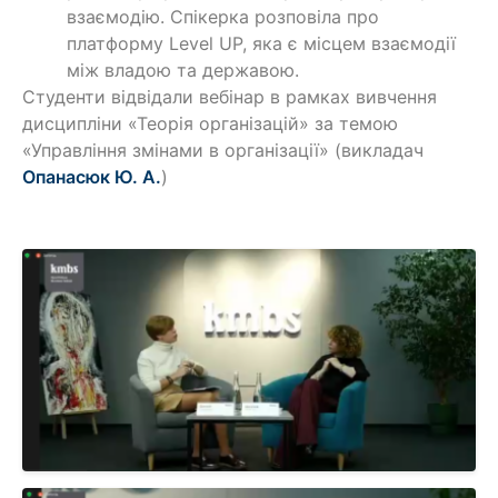
взаємодію. Спікерка розповіла про
платформу Level UP, яка є місцем взаємодії
між владою та державою.
Студенти відвідали вебінар в рамках вивчення
дисципліни «Теорія організацій» за темою
«Управління змінами в організації» (викладач
Опанасюк Ю. А.
)