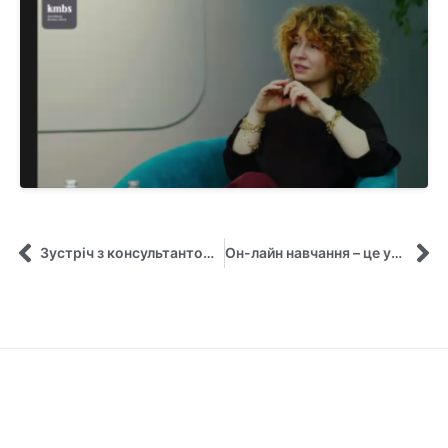
Зустріч з консультантом зі стратегічного управління у рамках Глобального віртуального класу
Он-лайн навчання – це унікальні можливості для самовдосконалення та саморозвитку