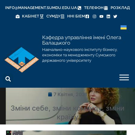
INFO@MANAGEMENT.SUMDU.EDU.UA
ТЕЛЕФОН
РОЗКЛАД
КАБІНЕТ
СУМДУ
ННІ БІЕМ
Кафедра управління імені Олега
Балацького
Навчально-наукового інституту бізнесу,
економіки та менеджменту Сумського
державного університету
7 Квітня, 2021
Зміни себе, зміни команду, зміни
країну