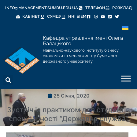
INFO@MANAGEMENT.SUMDU.EDU.UA
ТЕЛЕФОН
РОЗКЛАД
КАБІНЕТ
СУМДУ
ННІ БІЕМ
Кафедра управління імені Олега
Балацького
Навчально-наукового інституту бізнесу,
економіки та менеджменту Сумського
державного університету
25 Січня, 2020
Зустріч із практиком для студентів
спеціальності “Державна служба”