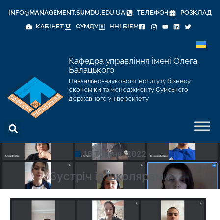
INFO@MANAGEMENT.SUMDU.EDU.UA
ТЕЛЕФОН
РОЗКЛАД
КАБІНЕТ
СУМДУ
ННІ БІЕМ
Кафедра управління імені Олега
Балацького
Навчально-наукового інституту бізнесу,
економіки та менеджменту Сумського
державного університету
16 Травня, 2022
Зустріч із школярами