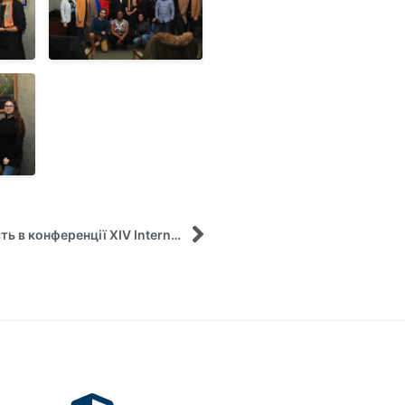
Аспірантка кафедри управління прийняла участь в конференції XIV International Scientific Conference