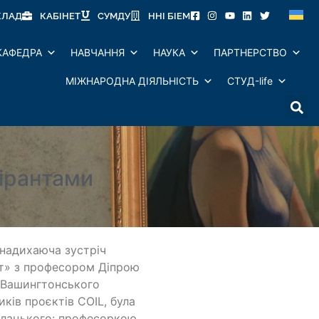
КЛАД
КАБІНЕТ
СУМДУ
ННІ БІЕМ
КАФЕДРА
НАВЧАННЯ
НАУКА
ПАРТНЕРСТВО
МІЖНАРОДНА ДІЯЛЬНІСТЬ
СТУД-life
пірантами
 надихаюча зустріч
ент» з професором Діпрою
 Вашингтонського
ків проєктів COIL, була
алацького: професоркою