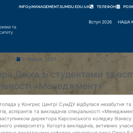
INFO@MANAGEMENT.SUMDU.EDU.UA
ТЕЛЕФОН
РОЗ
Вступ 2026
НАША 
оміки та
ситету
5 Грудня, 2021
пра Джха зі студентами та ас
альності «Менеджмент»
топада у Конгрес Центрі СумДУ відбулася незабутня та
тів, аспірантів та викладачів спеціальності «Менеджм
заступником директора Карсонського коледжу бізнесу
ного університету. Когорта викладачів, активних учасни
авлена викладачами кафедри управління імені Олега Б