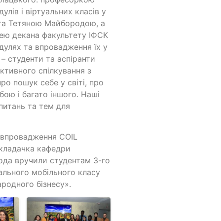
лів і віртуальних класів у
 та Тетяною Майбородою, а
цею декана факультету ІФСК
дулях та впровадження їх у
 – студенти та аспіранти
ктивного спілкування з
о пошук себе у світі, про
бою і багато іншого. Наші
 питань та тем для
з впровадження COIL
икладачка кафедри
ода вручили студентам 3-го
ального мобільного класу
ародного бізнесу».