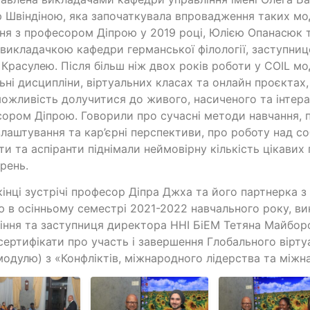
 Швіндіною, яка започаткувала впровадження таких моду
ня з професором Діпрою у 2019 році, Юлією Опанасюк
викладачкою кафедри германської філології, заступни
Красулею. Після більш ніж двох років роботи у COIL мо
ьні дисципліни, віртуальних класах та онлайн проєктах,
ожливість долучитися до живого, насиченого та інтера
ором Діпрою. Говорили про сучасні методи навчання, пр
лаштування та кар’єрні перспективи, про роботу над со
ти та аспіранти піднімали неймовірну кількість цікавих
рень.
інці зустрічі професор Діпра Джха та його партнерка 
 в осінньому семестрі 2021-2022 навчального року, в
іння та заступниця директора ННІ БіЕМ Тетяна Майбор
сертифікати про участь і завершення Глобального вірту
модулю) з «Конфліктів, міжнародного лідерства та міжн