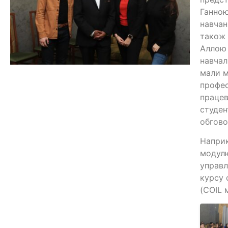
Ганною
навчан
також 
Аллою 
навчал
мали м
профес
працев
студен
обгово
Наприк
модулю
управл
курсу 
(COIL 