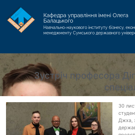
Кафедра управління імені Олега
Балацького
Навчально-наукового інституту бізнесу, екон
менеджменту Сумського державного універ
Зустріч професора Ді
спеці
30 лис
студен
Джха, 
держав
предст