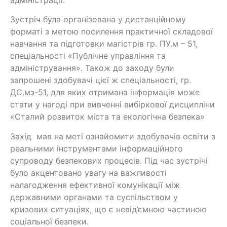
адміністрації.
Зустріч була організована у дистанційному
форматі з метою посилення практичної складової
навчання та підготовки магістрів гр. ПУ.м – 51,
спеціальності «Публічне управління та
адміністрування». Також до заходу були
запрошені здобувачі цієї ж спеціальності, гр.
ДС.мз-51, для яких отримана інформація може
стати у нагоді при вивченні вибіркової дисципліни
«Сталий розвиток міста та екологічна безпека»
Захід мав на меті ознайомити здобувачів освіти з
реальними інструментами інформаційного
супроводу безпекових процесів. Під час зустрічі
було акцентовано увагу на важливості
налагодження ефективної комунікації між
державними органами та суспільством у
кризових ситуаціях, що є невід’ємною частиною
соціальної безпеки.