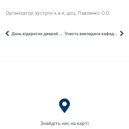
Організатор зустрічі к.е.н, доц. Павленко О.О.
День відкритих дверей 2026
Участь викладача кафедри управління у навчальному візиті для представників Центрів навчання та освіти дорослих
Знайдіть нас на карті