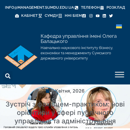
INFO@MANAGEMENT.SUMDU.EDU.UA
ТЕЛЕФОН
РОЗКЛАД
КАБІНЕТ
СУМДУ
ННІ БІЕМ
Кафедра управління імені Олега
Балацького
Навчально-наукового інституту бізнесу,
економіки та менеджменту Сумського
державного університету
5 Квітня, 2026
Зустріч з фахівцем-практиком: нові
орієнтири у сфері публічного
управління та адміністрування