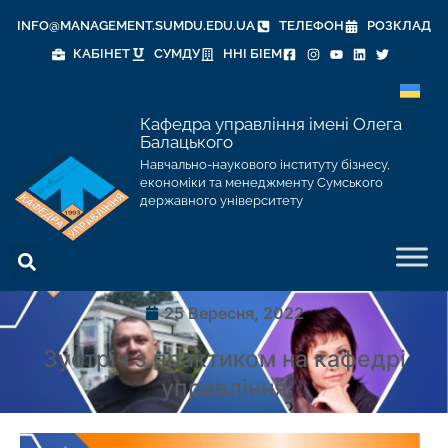
INFO@MANAGEMENT.SUMDU.EDU.UA
ТЕЛЕФОН
РОЗКЛАД
КАБІНЕТ
СУМДУ
ННІ БІЕМ
Кафедра управління імені Олега
Балацького
Навчально-наукового інституту бізнесу,
економіки та менеджменту Сумського
державного університету
25 Вересня, 2022
Зустріч з практиком на кафедрі
управління