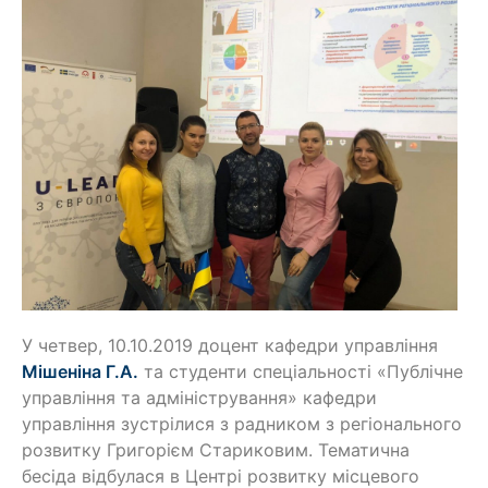
У четвер, 10.10.2019 доцент кафедри управління
Мішеніна Г.А.
та студенти спеціальності «Публічне
управління та адміністрування» кафедри
управління зустрілися з радником з регіонального
розвитку Григорієм Стариковим. Тематична
бесіда відбулася в Центрі розвитку місцевого