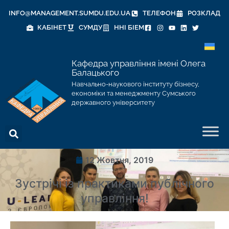
INFO@MANAGEMENT.SUMDU.EDU.UA
ТЕЛЕФОН
РОЗКЛАД
КАБІНЕТ
СУМДУ
ННІ БІЕМ
Кафедра управління імені Олега
Балацького
Навчально-наукового інституту бізнесу,
економіки та менеджменту Сумського
державного університету
12 Жовтня, 2019
Зустрічі із практиками публічного
управління!