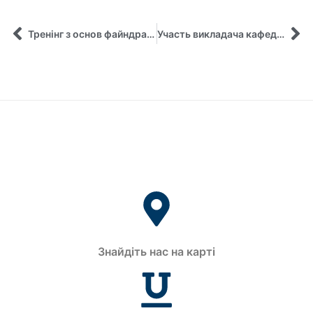
Тренінг з основ файндрайзингу
Участь викладача кафедри управління у семінарі з політик громадського здоров`я
Знайдіть нас на карті