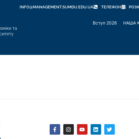
INFO@MANAGEMENT.SUMDU.EDU.UA
ТЕЛЕФОН
РОЗ
Вступ 2026
НАША 
оміки та
ситету