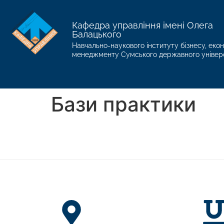
Кафедра управління імені Олега
Балацького
Навчально-наукового інституту бізнесу, екон
менеджменту Сумського державного універ
Бази практики