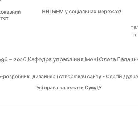
ННІ БіЕМ у соціальних мережах!
ржавний
итет
те
та
996 – 2026 Кафедра управління імені Олега Балаць
-розробник, дизайнер і створювач сайту - Сергій Дудч
Усі права належать СумДУ