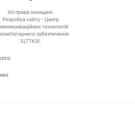
Усi права захищенi.
Розробка сайту - Центр
лекомунікаційних технологій
 комп’ютерного забезпечення
(ЦТТКЗ).
кого
енко