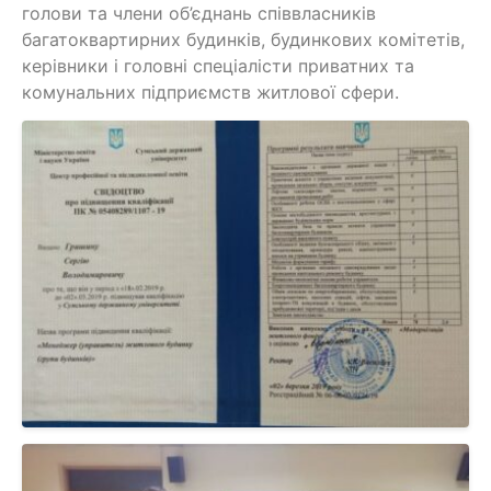
голови та члени об’єднань співвласників
багатоквартирних будинків, будинкових комітетів,
керівники і головні спеціалісти приватних та
комунальних підприємств житлової сфери.