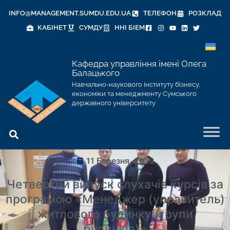
INFO@MANAGEMENT.SUMDU.EDU.UA
ТЕЛЕФОН
РОЗКЛАД
КАБІНЕТ
СУМДУ
ННІ БІЕМ
Кафедра управління імені Олега
Балацького
Навчально-наукового інституту бізнесу,
економіки та менеджменту Сумського
державного університету
11 Березня, 2019
Четвертий випуск слухачів курсів за
програмою «Менеджер (управитель)
житлового будинку (групи
будинків)»