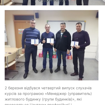
2 березня відбувся четвертий випуск слухачів
курсів за програмою «Менеджер (управитель)
житлового будинку (групи будинків)», які
проводяться Центром професійної і