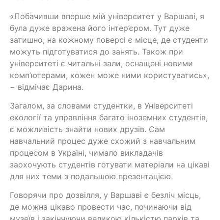
«Побачивши вперше мій університет у Варшаві, я
була дуже вражена його інтер’єром. Тут дуже
затишно, на кожному поверсі є місце, де студенти
можуть підготуватися до занять. Також при
університеті є читальні зали, оснащені новими
комп’ютерами, кожен може ними користуватись»,
− відмічає Дарина.
Загалом, за словами студентки, в Університеті
екології та управління багато іноземних студентів,
є можливість знайти нових друзів. Сам
навчальний процес дуже схожий з навчальним
процесом в Україні, чимало викладачів
заохочують студентів готувати матеріали на цікаві
для них теми з подальшою презентацією.
Говорячи про дозвілля, у Варшаві є безліч місць,
де можна цікаво провести час, починаючи від
музеїв і закінчуючи великою кількістю парків та