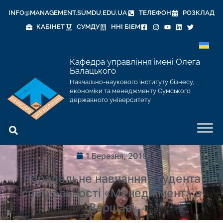
INFO@MANAGEMENT.SUMDU.EDU.UA
ТЕЛЕФОН
РОЗКЛАД
КАБІНЕТ
СУМДУ
ННІ БІЕМ
Кафедра управління імені Олега
Балацького
Навчально-наукового інституту бізнесу,
економіки та менеджменту Сумського
державного університету
1 Березня, 2019
Паралельне навчання студента
спеціальності «Менеджмент» в
Варшаві