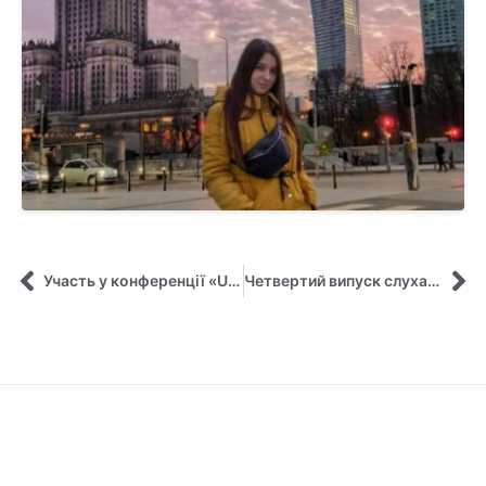
Участь у конференції «Uni-biz bridge-2»
Четвертий випуск слухачів курсів за програмою «Менеджер (управитель) житлового будинку (групи будинків)»