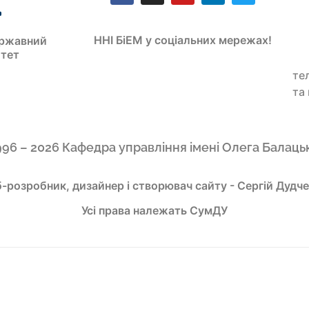
ННІ БіЕМ у соціальних мережах!
ржавний
итет
те
та
996 – 2026 Кафедра управління імені Олега Балаць
-розробник, дизайнер і створювач сайту - Сергій Дудч
Усі права належать СумДУ