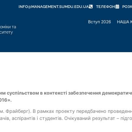
INFO@MANAGEMENT.SUMDU.EDU.UA
ТЕЛЕФОН
РОЗ
Вступ 2026
НАША 
оміки та
ситету
им суспільством в контексті забезпечення демократични
016».
(м. Фрайберг). В рамках проекту передбачено проведенн
чів, аспірантів і студентів. Очікуваний результат – під