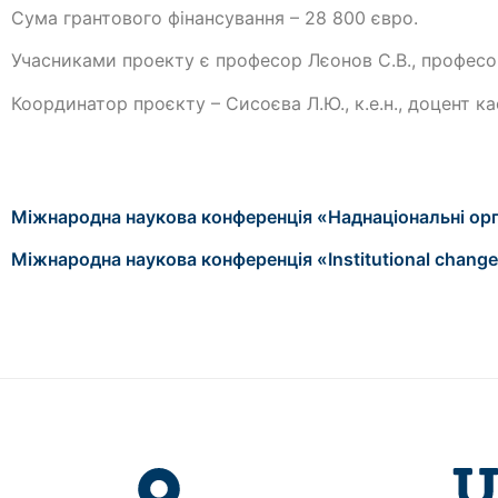
Сума грантового фінансування – 28 800 євро.
Учасниками проекту є професор Лєонов С.В., професор 
Координатор проєкту – Сисоєва Л.Ю., к.е.н., доцент к
Міжнародна наукова конференція «Наднаціональні орган
Міжнародна наукова конференція «Institutional changes