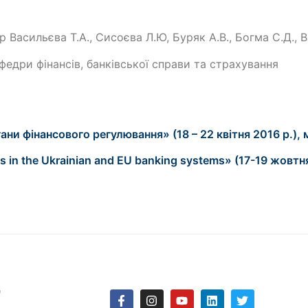
Васильєва Т.А., Сисоєва Л.Ю, Буряк А.В., Богма С.Д., В
афедри фінансів, банківської справи та страхування
и фінансового регулювання» (18 – 22 квітня 2016 р.), 
 in the Ukrainian and EU banking systems» (17-19 жовтня