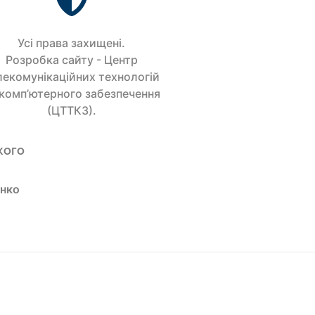
Усi права захищенi.
Розробка сайту - Центр
лекомунікаційних технологій
 комп’ютерного забезпечення
(ЦТТКЗ).
кого
енко