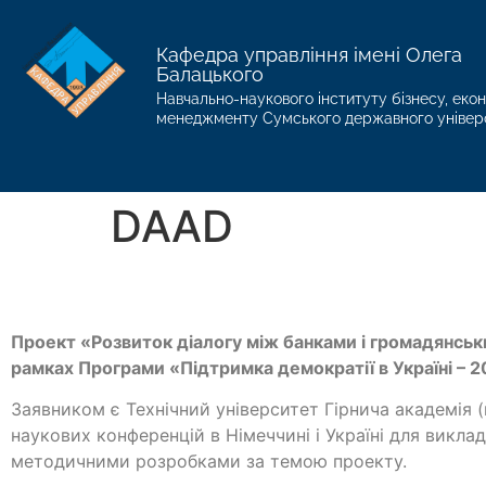
Кафедра управління імені Олега
Балацького
Навчально-наукового інституту бізнесу, екон
менеджменту Сумського державного універ
DAAD
Проект «Розвиток діалогу між банками і громадянськ
рамках Програми «Підтримка демократії в Україні – 2
Заявником є Технічний університет Гірнича академія 
наукових конференцій в Німеччині і Україні для виклада
методичними розробками за темою проекту.