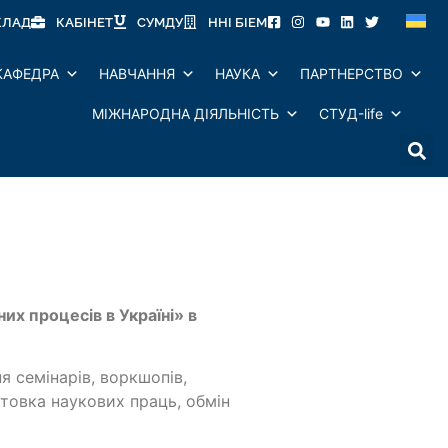
КЛАД
КАБІНЕТ
СУМДУ
ННІ БІЕМ
КАФЕДРА
НАВЧАННЯ
НАУКА
ПАРТНЕРСТВО
МІЖНАРОДНА ДІЯЛЬНІСТЬ
СТУД-life
х процесів в Україні» в
я семінарів, воркшопів,
готовка наукових праць, обмін