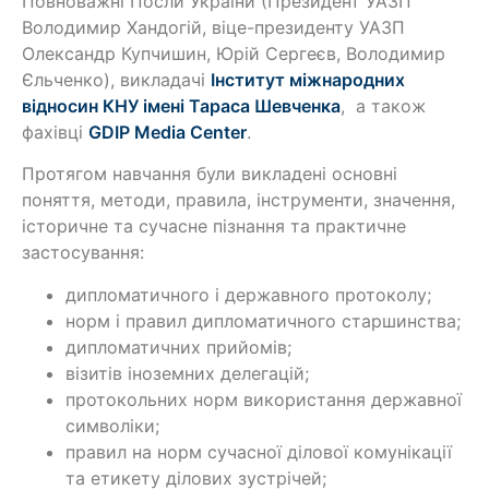
Повноважні Посли України (Президент УАЗП
Володимир Хандогій, віце-президенту УАЗП
Олександр Купчишин, Юрій Сергеєв, Володимир
Єльченко), викладачі
Інститут міжнародних
відносин КНУ імені Тараса Шевченка
, а також
фахівці
GDIP Media Center
.
Протягом навчання були викладені основні
поняття, методи, правила, інструменти, значення,
історичне та сучасне пізнання та практичне
застосування:
дипломатичного і державного протоколу;
норм і правил дипломатичного старшинства;
дипломатичних прийомів;
візитів іноземних делегацій;
протокольних норм використання державної
символіки;
правил на норм сучасної ділової комунікації
та етикету ділових зустрічей;