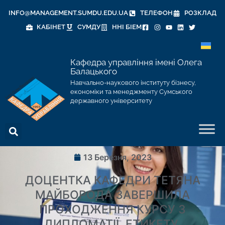
INFO@MANAGEMENT.SUMDU.EDU.UA
ТЕЛЕФОН
РОЗКЛАД
КАБІНЕТ
СУМДУ
ННІ БІЕМ
Кафедра управління імені Олега
Балацького
Навчально-наукового інституту бізнесу,
економіки та менеджменту Сумського
державного університету
13 Березня, 2023
ДОЦЕНТКА КАФЕДРИ ТЕТЯНА
МАЙБОРОДА ЗАВЕРШИЛА
ПРОХОДЖЕННЯ КУРСУ З
ДИПЛОМАТІЇ, ЕТИКЕТУ,