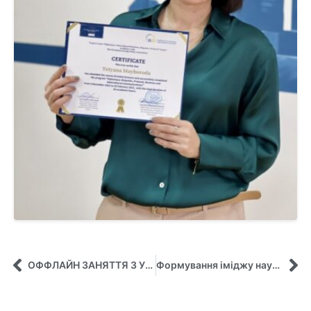
ОФФЛАЙН ЗАНЯТТЯ З УЛЮБЛЕНИМИ СТУДЕНТАМИ-МЕНЕДЖЕРАМИ – РАДІЄМО ЖИВОМУ СПІЛКУВАННЮ!
Формування іміджу науковця в науковому середовищі!