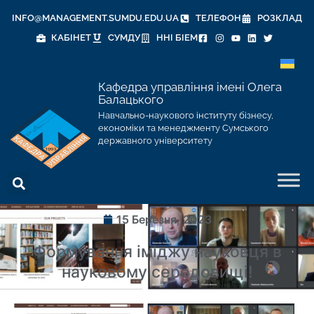
INFO@MANAGEMENT.SUMDU.EDU.UA
ТЕЛЕФОН
РОЗКЛАД
КАБІНЕТ
СУМДУ
ННІ БІЕМ
Кафедра управління імені Олега
Балацького
Навчально-наукового інституту бізнесу,
економіки та менеджменту Сумського
державного університету
15 Березня, 2023
Формування іміджу науковця в
науковому середовищі!