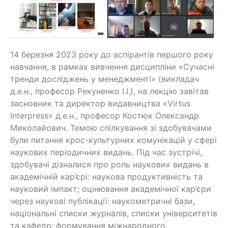
14 березня 2023 року до аспірантів першого року
навчання, в рамках вивчення дисципліни «Сучасні
тренди досліджень у менеджменті» (викладач
д.е.н., професор Рекуненко І.І.), на лекцію завітав
засновник та директор видавництва «Virtus
Interpress» д.е.н., професор Костюк Олександр
Миколайович. Темою спілкування зі здобувачами
були питання крос-культурних комунікацій у сфері
наукових періодичних видань. Під час зустрічі,
здобувачі дізналися про роль наукових видань в
академічній кар’єрі: наукова продуктивність та
науковий імпакт; оцінювання академічної кар’єри
через наукові публікації: наукометричні бази,
національні списки журналів, списки університетів
та кафедр; формування міжнародного