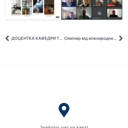
ДОЦЕНТКА КАФЕДРИ ТЕТЯНА МАЙБОРОДА ЗАВЕРШИЛА ПРОХОДЖЕННЯ КУРСУ З ДИПЛОМАТІЇ, ЕТИКЕТУ, ПРОТОКОЛУ, ДІЛОВОЇ ТА МІЖКУЛЬТУРНОЇ КОМУНІКАЦІЇ
Семінар від міжнародної компанії Van Oord (Нідерланди)
Знайдіть нас на карті