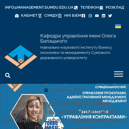
INFO@MANAGEMENT.SUMDU.EDU.UA
ТЕЛЕФОН
РОЗКЛАД
КАБІНЕТ
СУМДУ
ННІ БІЕМ
Кафедра управління імені Олега
Балацького
Навчально-наукового інституту бізнесу,
економіки та менеджменту Сумського
державного університету
22 Квітня, 2021
Думка та досвід від фахівця-
практика – важлива компонента
навчання на кафедрі управління імені
Олега Балацького