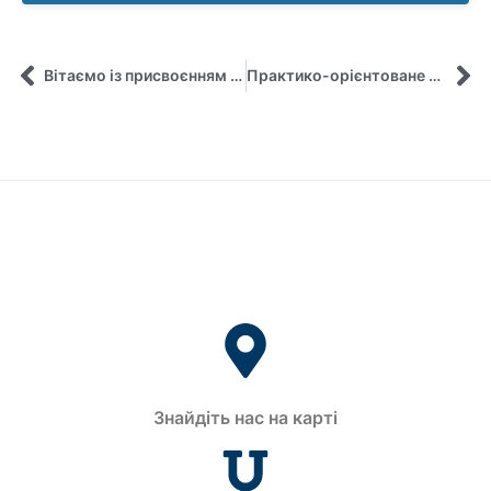
Вітаємо із присвоєнням вченого звання доцента!
Практико-орієнтоване навчання з місцевих податків для студентів спеціальності «Публічне управління та адміністрування»
Знайдіть нас на карті