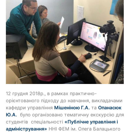
12 грудня 2018р., в рамках практично-
орієнтованого підходу до навчання, викладачами
кафедри управління
Мішеніною Г.А.
та
Опанасюк
Ю.А.
було організовано тематичну екскурсію для
студентів спеціальності
«Публічне управління і
адміністрування»
ННІ ФЕМ ім. Олега Балацького