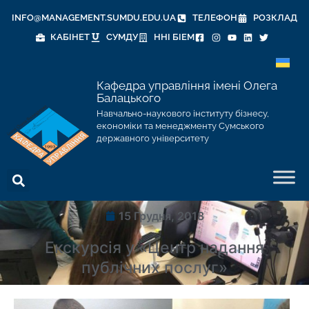
INFO@MANAGEMENT.SUMDU.EDU.UA
ТЕЛЕФОН
РОЗКЛАД
КАБІНЕТ
СУМДУ
ННІ БІЕМ
Кафедра управління імені Олега
Балацького
Навчально-наукового інституту бізнесу,
економіки та менеджменту Сумського
державного університету
15 Грудня, 2018
Екскурсія у «Центр надання
публічних послуг»